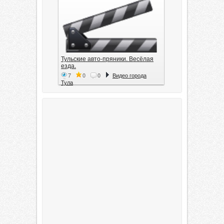
Тульские авто-пряники. Весёлая
езда.
7
0
0
Видео города
Тула
Тула. 1941. Документальный
фильм
6
0
0
Видео города
Тула