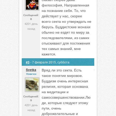
философия, Направленная
на познание себя. То, что
Сообщений:
действует у нас, скорее
8
всего секта но утверждать не
4201 день
берусь. Буддистские монахи
назад
обычно не ездят по миру за
последователями, из самих
отыскивают для постижения
тех самых знаний, мне
кажется.
#3
- 7 февраля 2015, суббота
Svetka
Вряд ли это секта. Есть
0
Новичок
такое понятие мировое.
Буддизм очень интересная
религия, которая основана
на медитации и
Сообщений:
самосовершенствовании.Лю
9
ди, которые следуют этому
4201 день
пути, очень
назад
доброжелательные и