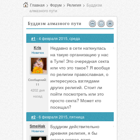
Главная
>
Форум
>
Религия
>
Буддизм
алмазного пути
Буддизм алмазного пути
#1
- 4 февраля 2015, среда
Kris
Недавно в сети наткнулась
0
Новичок
на такую организацию у нас
в Туле! Это очередная секта
или что это такое? Я вообще
по религии православная, о
Сообщений:
интересуюсь взглядами
11
других религий. Стоит ли
4202 дня
пойти посмотреть или это
назад
просто секта? Может кто
посещал?
#2
- 6 февраля 2015, пятница
Smel4ak
Буддизм действительно
0
Новичок
древняя религия, я бы
сказал скорее даже