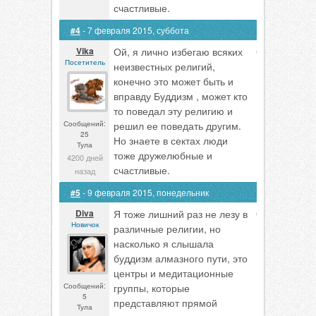
счастливые.
#4
- 7 февраля 2015, суббота
Vika
Ой, я лично избегаю всяких
0
Посетитель
неизвестных религий,
конечно это может быть и
вправду Буддизм , может кто
то поведал эту религию и
Сообщений:
решил ее поведать другим.
25
Но знаете в сектах люди
Тула
тоже дружелюбные и
4200 дней
счастливые.
назад
#5
- 9 февраля 2015, понедельник
Diva
Я тоже лишний раз не лезу в
0
Новичок
различные религии, но
насколько я слышала
буддизм алмазного пути, это
центры и медитационные
Сообщений:
группы, которые
5
представляют прямой
Тула