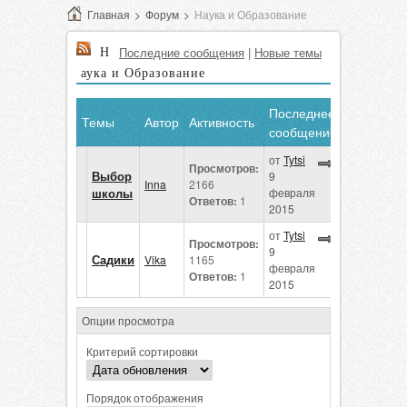
Главная
>
Форум
>
Наука и Образование
Н
Последние сообщения
|
Новые темы
аука и Образование
Последнее
Темы
Автор
Активность
сообщение
от
Tytsi
Просмотров:
Выбор
9
Inna
2166
школы
февраля
Ответов:
1
2015
от
Tytsi
Просмотров:
9
Садики
Vika
1165
февраля
Ответов:
1
2015
Опции просмотра
Критерий сортировки
Порядок отображения