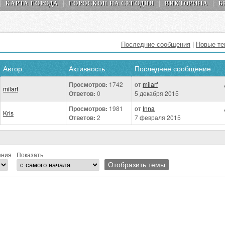
КАРТА ГОРОДА
ГОРОСКОП НA СEГОДНЯ
ВИКТОРИНА
Б
Последние сообщения
|
Новые т
Автор
Активность
Последнее сообщение
Просмотров:
1742
от
milarf
milarf
Ответов:
0
5 декабря 2015
Просмотров:
1981
от
Inna
Kris
Ответов:
2
7 февраля 2015
ения
Показать