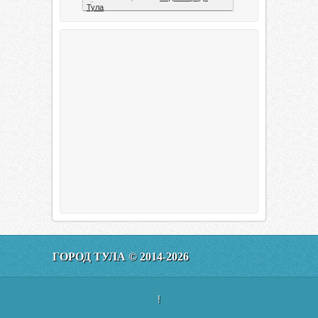
Тула
Тула. 1941. Документальный
фильм
6
0
0
Видео города
Тула
00:20:11
Эфир от 11.01.2016 (19.35) Тула
ГОРОД ТУЛА © 2014-2026
160
0
0
Видео города
Тула
!