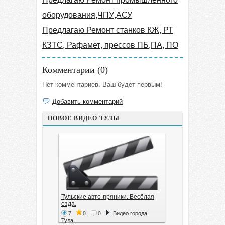
оборудования,ЧПУ,АСУ
Предлагаю Ремонт станков КЖ, РТ
КЗТС, Рафамет, прессов ПБ,ПА, ПО
Комментарии (
0
)
Нет комментариев. Ваш будет первым!
Добавить комментарий
НОВОЕ ВИДЕО ТУЛЫ
Тульские авто-пряники. Весёлая
езда.
7
0
0
Видео города
Тула