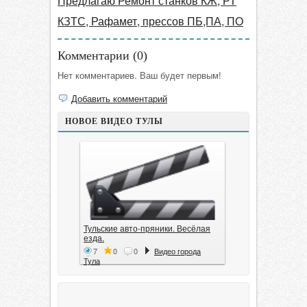
Предлагаю Ремонт станков КЖ, РТ
КЗТС, Рафамет, прессов ПБ,ПА, ПО
Комментарии (
0
)
Нет комментариев. Ваш будет первым!
Добавить комментарий
НОВОЕ ВИДЕО ТУЛЫ
Тульские авто-пряники. Весёлая
езда.
7
0
0
Видео города
Тула