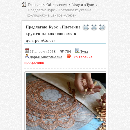
Главная
>
Объявления
>
Услуги в Туле
>
Предлагаю Курс «Плетение кружев на
коклюшках» в центре «Союз»
Предлагаю Курс «Плетение
кружев на коклюшках» в
центре «Союз»
27 апреля 2018
704
Тула
Дарья Анатольевна
Объявление
просрочено