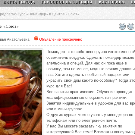
КАРТА ГОРОДА
ГОРОСКОП НA СEГОДНЯ
ВИКТОРИНА
Б
редлагаю Курс «Помандер» в Центре «Союз»
е «Союз»
рья Анатольевна
Объявление просрочено
Помандер - это собственноручно изготовленны
освежитель воздуха. Сделать помандер можно
апельсина и специй. Для нас он пока еще в
новинку, тем не менее, модные веяния дошли и
нас. Хотите сделать необычный подарок или
украсить свой дом как-то по-особому? Тогда эт
курс для Вас!
Все занятия практические. Обучение проводят
квалифицированные специалисты-практики.
Занятия индивидуальные в удобное для вас вр
или в мини-группах.
О других курсах можно узнать у менеджера по
телефонам или по электронной почте.
У нас Вы можете заказать 1-2 занятия по
интересующей Вас теме! Возможны консультац