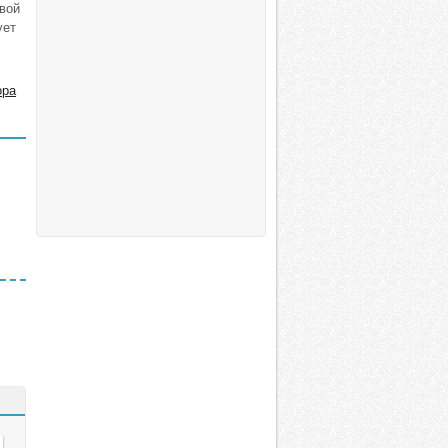
вой
ует
ора