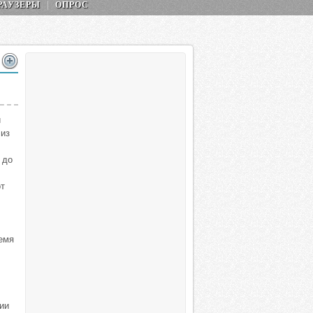
РАУЗЕРЫ
ОПРОС
й
 из
 до
от
емя
ии