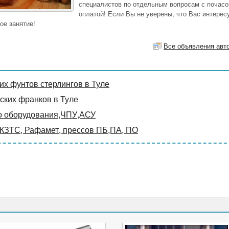
специалистов по отдельным вопросам с почасо
оплатой! Если Вы не уверены, что Вас интерес
ое занятие!
Все объявления авт
х фунтов стерлингов в Туле
ких франков в Туле
о оборудования,ЧПУ,АСУ
 КЗТС, Рафамет, прессов ПБ,ПА, ПО