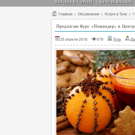
ПОГОДА В ГОРОДЕ
КУРСЫ ВАЛЮТ
Главная
>
Объявления
>
Услуги в Туле
>
П
Предлагаю Курс «Помандер» в Центр
25 апреля 2018
579
Тула
Да