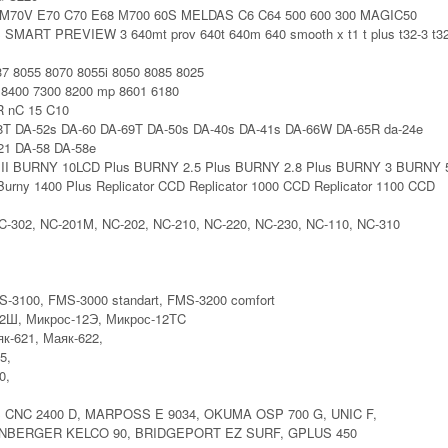
V M70V E70 C70 E68 М700 60S MELDAS C6 C64 500 600 300 MAGIC50
MART PREVIEW 3 640mt prov 640t 640m 640 smooth x t1 t plus t32-3 t3
7 8055 8070 8055i 8050 8085 8025
400 7300 8200 mp 8601 6180
R nC 15 C10
T DA-52s DA-60 DA-69T DA-50s DA-40s DA-41s DA-66W DA-65R da-24e
21 DA-58 DA-58e
I BURNY 10LCD Plus BURNY 2.5 Plus BURNY 2.8 Plus BURNY 3 BURNY 
rny 1400 Plus Replicator CCD Replicator 1000 CCD Replicator 1100 CCD
302, NC-201M, NC-202, NC-210, NC-220, NC-230, NC-110, NC-310
S-3100, FMS-3000 standart, FMS-3200 comfort
12Ш, Микрос-12Э, Микрос-12ТC
к-621, Маяк-622,
5,
0,
CNC 2400 D, MARPOSS E 9034, OKUMA OSP 700 G, UNIC F,
LENBERGER KELCO 90, BRIDGEPORT EZ SURF, GPLUS 450