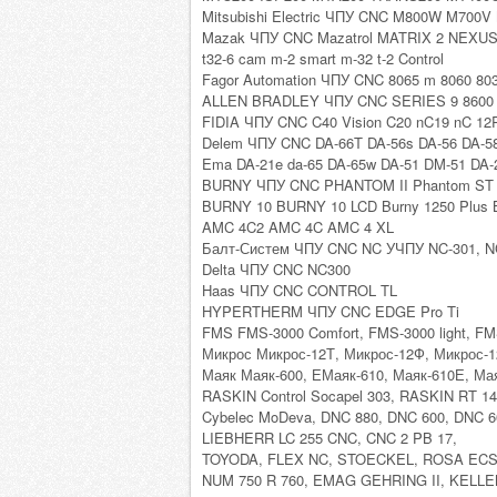
Mitsubishi Electric ЧПУ CNC M800W M700
Mazak ЧПУ CNC Mazatrol MATRIX 2 NEXUS S
t32-6 cam m-2 smart m-32 t-2 Control
Fagor Automation ЧПУ CNC 8065 m 8060 803
ALLEN BRADLEY ЧПУ CNC SERIES 9 8600 8
FIDIA ЧПУ CNC C40 Vision C20 nC19 nC 12
Delem ЧПУ CNC DA-66T DA-56s DA-56 DA-58
Ema DA-21e da-65 DA-65w DA-51 DM-51 DA-
BURNY ЧПУ CNC PHANTOM II Phantom ST I
BURNY 10 BURNY 10 LCD Burny 1250 Plus Bu
AMC 4C2 AMC 4C AMC 4 XL
Балт-Систем ЧПУ CNC NC УЧПУ NC-301, NC-
Delta ЧПУ CNC NC300
Haas ЧПУ CNC CONTROL TL
HYPERTHERM ЧПУ CNC EDGE Pro Ti
FMS FMS-3000 Comfort, FMS-3000 light, FM
Микрос Микрос-12Т, Микрос-12Ф, Микрос-
Маяк Маяк-600, ЕМаяк-610, Маяк-610Е, Мая
RASKIN Control Socapel 303, RASKIN RT 14
Cybelec MoDeva, DNC 880, DNC 600, DNC 6
LIEBHERR LC 255 CNC, CNC 2 PB 17,
TOYODA, FLEX NC, STOECKEL, ROSA ECS 
NUM 750 R 760, EMAG GEHRING II, KEL