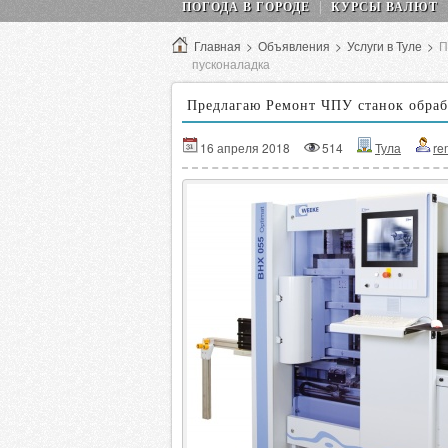
ПОГОДА В ГОРОДЕ
КУРСЫ ВАЛЮТ
Главная
>
Объявления
>
Услуги в Туле
>
П
пусконаладка
Предлагаю Ремонт ЧПУ станок обраб
16 апреля 2018
514
Тула
re