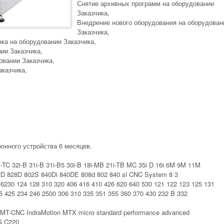
Снятие архивных программ на оборудовании
Заказчика,
Внедрение нового оборудования на оборудован
Заказчика,
ка на оборудовании Заказчика,
ии Заказчика,
вании Заказчика,
казчика,
онного устройства 6 месяцев.
-TC 32i-B 31i-B 31i-B5 30i-B 18i-MB 21i-TB MC 35i D 16i 6M 9M 11M
D 828D 802S 840Di 840DE 808d 802 840 sl CNC System 8 3
230 124 128 310 320 406 416 410 426 620 640 530 121 122 123 125 131
5 425 234 246 2500 306 310 335 351 355 360 370 430 232 B 332
T-CNC IndraMotion MTX micro standard performance advanced
G C220