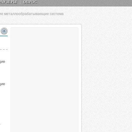
РАУЗЕРЫ
ОПРОС
ие металлообрабатывающие система
щие
щие
,
,