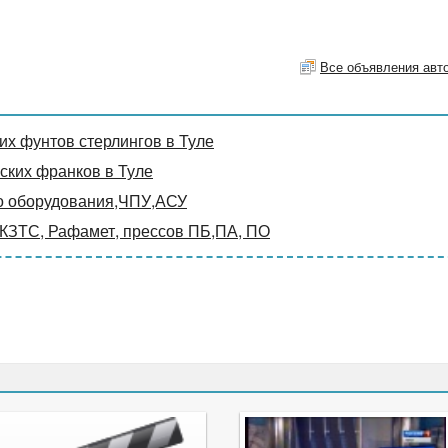
Все объявления авт
х фунтов стерлингов в Туле
ких франков в Туле
о оборудования,ЧПУ,АСУ
 КЗТС, Рафамет, прессов ПБ,ПА, ПО