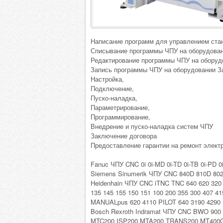
Написание программ для управлением стан
Списывание программы ЧПУ на оборудован
Редактирование программы ЧПУ на оборудо
Запись программы ЧПУ на оборудовании За
Настройка,
Подключение,
Пуско-наладка,
Параметрирование,
Программирование,
Внедрение и пуско-наладка систем ЧПУ
Заключение договора
Предоставление гарантии на ремонт электр
Fanuc ЧПУ CNC 0i 0i-MD 0i-TD 0i-TB 0i-PD 0i
Siemens Sinumerik ЧПУ CNC 840D 810D 802
Heidenhain ЧПУ CNC iTNC TNC 640 620 320 6
135 145 155 150 151 100 200 355 300 407 41
MANUALpus 620 4110 PILOT 640 3190 4290
Bosch Rexroth Indramat ЧПУ CNC BWO 900 M
MTC200 ISP200 MTA200 TRANS200 MT400