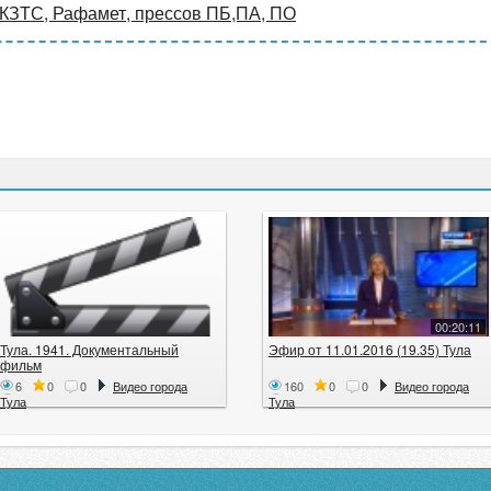
 КЗТС, Рафамет, прессов ПБ,ПА, ПО
00:20:11
Тула. 1941. Документальный
Эфир от 11.01.2016 (19.35) Тула
фильм
6
0
0
Видео города
160
0
0
Видео города
Тула
Тула