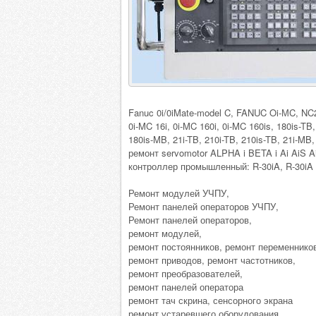
Fanuc 0i/0iMate-model C, FANUC Oi-МC, NC2
0i-MC 16i, 0i-MC 160i, 0i-MC 160is, 180is-T
180is-MB, 21i-TB, 210i-TB, 210is-TB, 21i-MB
ремонт servomotor ALPHA i BETA i Ai AiS 
контроллер промышленный: R-30iA, R-30iA Ma
Ремонт модулей УЧПУ,
Ремонт панелей операторов УЧПУ,
Ремонт панелей операторов,
ремонт модулей,
ремонт постоянников, ремонт переменнико
ремонт приводов, ремонт частотников,
ремонт преобразователей,
ремонт панелей оператора
ремонт тач скрина, сенсорного экрана
ремонт устаревшего оборудования,