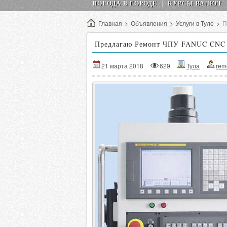
ПОГОДА В ГОРОДЕ
КУРСЫ ВАЛЮТ
Главная
>
Объявления
>
Услуги в Туле
>
П
Предлагаю Ремонт ЧПУ FANUC CNC 0i
21 марта 2018
629
Тула
rem