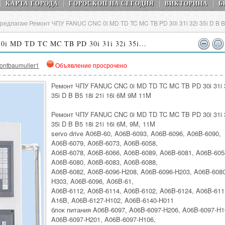
КАРТА ГОРОДА
ГОРОСКОП НA СEГОДНЯ
ВИКТОРИНА
Б
редлагаю Ремонт ЧПУ FANUC CNC 0i MD TD TC MC TB PD 30i 31i 32i 35i D B B5
 MD TD TC MC TB PD 30i 31i 32i 35i...
ontbaumuller1
Объявление просрочено
Ремонт ЧПУ FANUC CNC 0i MD TD TC MC TB PD 30i 31i 
35i D B B5 18i 21i 16i 6M 9M 11M
Ремонт ЧПУ FANUC CNC 0i MD TD TC MC TB PD 30i 31i 
35i D B B5 18i 21i 16i 6M, 9M, 11M
servo drive A06B-60, A06B-6093, A06B-6096, A06B-6090,
A06B-6079, A06B-6073, A06B-6058,
A06B-6078, A06B-6066, A06B-6089, A06B-6081, A06B-605
A06B-6080, A06B-6083, A06B-6088,
A06B-6082, A06B-6096-H208, A06B-6096-H203, A06B-6080
H303, A06B-6096, A06B-61,
A06B-6112, A06B-6114, A06B-6102, A06B-6124, A06B-611
A16B, A06B-6127-H102, A06B-6140-H011
блок питания A06B-6097, A06B-6097-H206, A06B-6097-H1
A06B-6097-H201, A06B-6097-H106,