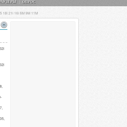
РАУЗЕРЫ
ОПРОС
 18i 21i 16i 6M 9M 11M
32i
32i
8,
-
7,
05,