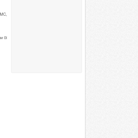
 MC,
и 0i