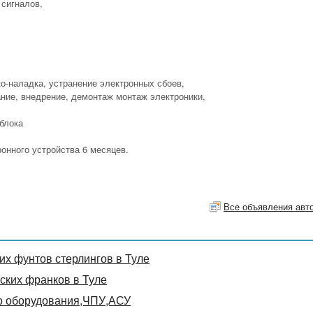
сигналов,
ко-наладка, устранение электронных сбоев,
ние, внедрение, демонтаж монтаж электроники,
блока
онного устройства 6 месяцев.
Все объявления авт
х фунтов стерлингов в Туле
ких франков в Туле
о оборудования,ЧПУ,АСУ