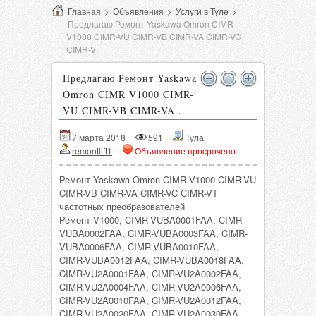
Главная
>
Объявления
>
Услуги в Туле
>
Предлагаю Ремонт Yaskawa Omron CIMR
V1000 CIMR-VU CIMR-VB CIMR-VA CIMR-VC
CIMR-V
Предлагаю Ремонт Yaskawa
Omron CIMR V1000 CIMR-
VU CIMR-VB CIMR-VA...
7 марта 2018
591
Тула
remontlift1
Объявление просрочено
Ремонт Yaskawa Omron CIMR V1000 CIMR-VU
CIMR-VB CIMR-VA CIMR-VC CIMR-VT
частотных преобразователей
Ремонт V1000, CIMR-VUBA0001FAA, CIMR-
VUBA0002FAA, CIMR-VUBA0003FAA, CIMR-
VUBA0006FAA, CIMR-VUBA0010FAA,
CIMR-VUBA0012FAA, CIMR-VUBA0018FAA,
CIMR-VU2A0001FAA, CIMR-VU2A0002FAA,
CIMR-VU2A0004FAA, CIMR-VU2A0006FAA,
CIMR-VU2A0010FAA, CIMR-VU2A0012FAA,
CIMR-VU2A0020FAA, CIMR-VU2A0030FAA,