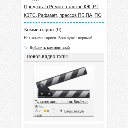
Предлагаю Ремонт станков КЖ, РТ
КЗТС, Рафамет, прессов ПБ,ПА, ПО
Комментарии (
0
)
Нет комментариев. Ваш будет первым!
Добавить комментарий
НОВОЕ ВИДЕО ТУЛЫ
Тульские авто-пряники. Весёлая
езда.
7
0
0
Видео города
Тула