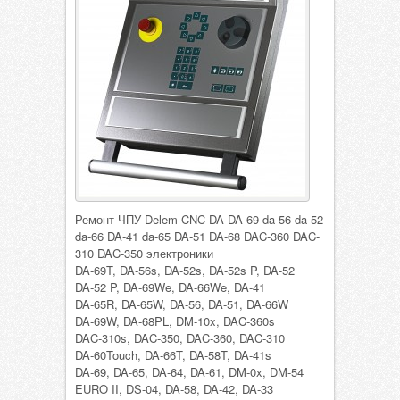
Ремонт ЧПУ Delem CNC DA DA-69 da-56 da-52
da-66 DA-41 da-65 DA-51 DA-68 DAC-360 DAC-
310 DAC-350 электроники
DA-69T, DA-56s, DA-52s, DA-52s P, DA-52
DA-52 P, DA-69We, DA-66We, DA-41
DA-65R, DA-65W, DA-56, DA-51, DA-66W
DA-69W, DA-68PL, DM-10x, DAC-360s
DAC-310s, DAC-350, DAC-360, DAC-310
DA-60Touch, DA-66T, DA-58T, DA-41s
DA-69, DA-65, DA-64, DA-61, DM-0x, DM-54
EURO II, DS-04, DA-58, DA-42, DA-33