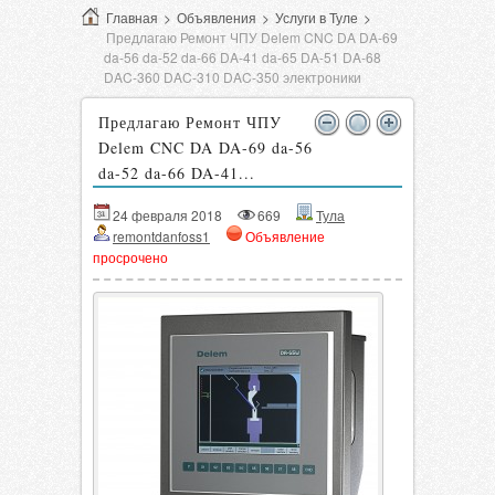
Главная
>
Объявления
>
Услуги в Туле
>
Предлагаю Ремонт ЧПУ Delem CNC DA DA-69
da-56 da-52 da-66 DA-41 da-65 DA-51 DA-68
DAC-360 DAC-310 DAC-350 электроники
Предлагаю Ремонт ЧПУ
Delem CNC DA DA-69 da-56
da-52 da-66 DA-41...
24 февраля 2018
669
Тула
remontdanfoss1
Объявление
просрочено