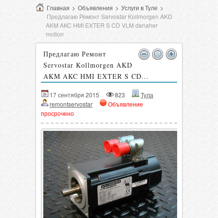
Главная
>
Объявления
>
Услуги в Туле
>
Предлагаю Ремонт Servostar Kollmorgen AKD
AKM AKC HMI EXTER S CD VLM danaher
motion
Предлагаю Ремонт
Servostar Kollmorgen AKD
AKM AKC HMI EXTER S CD...
17 сентября 2015
823
Тула
remontservostar
Объявление
просрочено