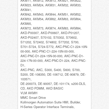
AKM11, AKM12, AKM13, AKM21, AKM22,
AKM23, AKM24, AKM31, AKM32, AKM33,
AKM41,
AKM42, AKM43, AKM44, AKM51, AKM52,
AKM53, AKM54, AKM62, AKM63, AKM64,
AKM65,
AKM72, AKM73, AKM74, AKM83, AKM84,
AKD-P00307, AKD-P00607, AKD-P01207,
AKD-P02407, S70102, S70302, S70602,
S71202, S72402, S74802, S77202, S700,
S701-S724, S724-S772, AKC-PNC-C1-224-10N-
00-000, AKC-PNC-C1-224-15N-00-000,
AKC-PNC-D1-224-15N-00-000, AKC-PNC-D1-
224-17N-00-000, AKC-PNC-D1-224, AKC-PNC-
D1,
AKC-PNC, AKC, S300, S400, S600, S700,
S200, DE-108350, DE-106712, DE-90879, DE-
103571,
DE-200073, DE-90057, DE-101174, s200-DLS,
CD, AKD PDMM, AKD BASIC
VLM AKMH
MMC Smart Drive
Kollmorgen Automation Suite HMI, Builder,
H-Series Operator Interface Terminals,