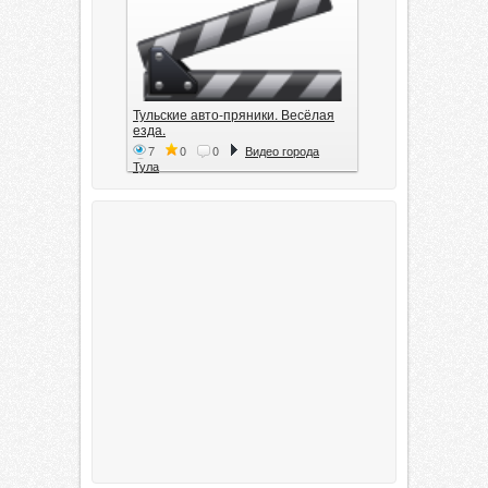
Тульские авто-пряники. Весёлая
езда.
7
0
0
Видео города
Тула
Тула. 1941. Документальный
фильм
6
0
0
Видео города
Тула