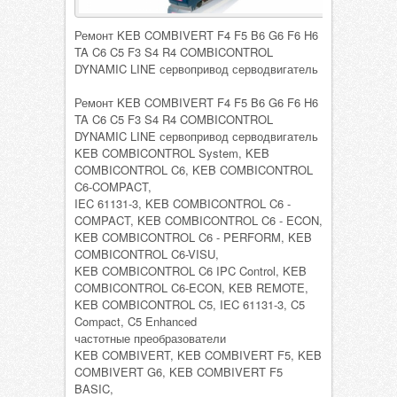
Ремонт KEB COMBIVERT F4 F5 B6 G6 F6 H6
TA C6 C5 F3 S4 R4 COMBICONTROL
DYNAMIC LINE сервопривод серводвигатель
Ремонт KEB COMBIVERT F4 F5 B6 G6 F6 H6
TA C6 C5 F3 S4 R4 COMBICONTROL
DYNAMIC LINE сервопривод серводвигатель
KEB COMBICONTROL System, KEB
COMBICONTROL C6, KEB COMBICONTROL
C6-COMPACT,
IEC 61131-3, KEB COMBICONTROL C6 -
COMPACT, KEB COMBICONTROL C6 - ECON,
KEB COMBICONTROL C6 - PERFORM, KEB
COMBICONTROL C6-VISU,
KEB COMBICONTROL C6 IPC Control, KEB
COMBICONTROL C6-ECON, KEB REMOTE,
KEB COMBICONTROL C5, IEC 61131-3, C5
Compact, C5 Enhanced
частотные преобразователи
KEB COMBIVERT, KEB COMBIVERT F5, KEB
COMBIVERT G6, KEB COMBIVERT F5
BASIC,