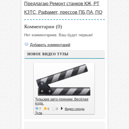
Предлагаю Ремонт станков КЖ, РТ
КЗТС, Рафамет, прессов ПБ,ПА, ПО
Комментарии (
0
)
Нет комментариев. Ваш будет первым!
Добавить комментарий
НОВОЕ ВИДЕО ТУЛЫ
Тульские авто-пряники. Весёлая
езда.
7
0
0
Видео города
Тула