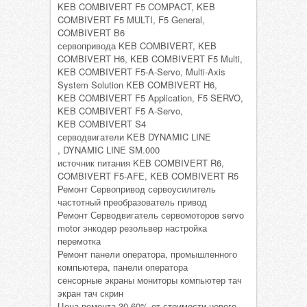
KEB COMBIVERT F5 COMPACT, KEB
COMBIVERT F5 MULTI, F5 General,
COMBIVERT B6
сервопривода KEB COMBIVERT, KEB
COMBIVERT H6, KEB COMBIVERT F5 Multi,
KEB COMBIVERT F5-A-Servo, Multi-Axis
System Solution KEB COMBIVERT H6,
KEB COMBIVERT F5 Application, F5 SERVO,
KEB COMBIVERT F5 A-Servo,
KEB COMBIVERT S4
серводвигатели KEB DYNAMIC LINE
, DYNAMIC LINE SM.000
источник питания KEB COMBIVERT R6,
COMBIVERT F5-AFE, KEB COMBIVERT R5
Ремонт Сервопривод сервоусилитель
частотный преобразователь привод
Ремонт Серводвигатель сервомоторов servo
motor энкодер резольвер настройка
перемотка
Ремонт панели оператора, промышленного
компьютера, панели оператора
сенсорные экраны мониторы компьютер тач
экран тач скрин
Цена ремонта 30-60% от стоимости нового