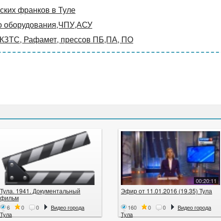
ких франков в Туле
о оборудования,ЧПУ,АСУ
 КЗТС, Рафамет, прессов ПБ,ПА, ПО
00:20:11
Тула. 1941. Документальный
Эфир от 11.01.2016 (19.35) Тула
фильм
6
0
0
Видео города
160
0
0
Видео города
Тула
Тула