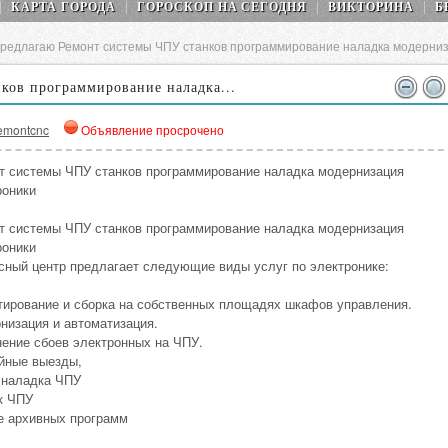
КАРТА ГОРОДА
ГОРОСКОП НA СEГОДНЯ
ВИКТОРИНА
Б
редлагаю Ремонт системы ЧПУ станков программирование наладка модерниз
ков программирование наладка...
emontcnc
Объявление просрочено
т системы ЧПУ станков программирование наладка модернизация
роники
т системы ЧПУ станков программирование наладка модернизация
роники
сный центр предлагает следующие виды услуг по электронике:
тирование и сборка на собственных площадях шкафов управления.
низация и автоматизация.
нение сбоев электронных на ЧПУ.
йные выезды,
 наладка ЧПУ
к ЧПУ
е архивных программ