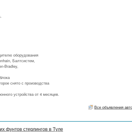
,
дителю оборудования
denhain, Балтсистем,
en-Bradley,
блока
орое снято с производства
онного устройства от 4 месяцев.
Все объявления авт
х фунтов стерлингов в Туле