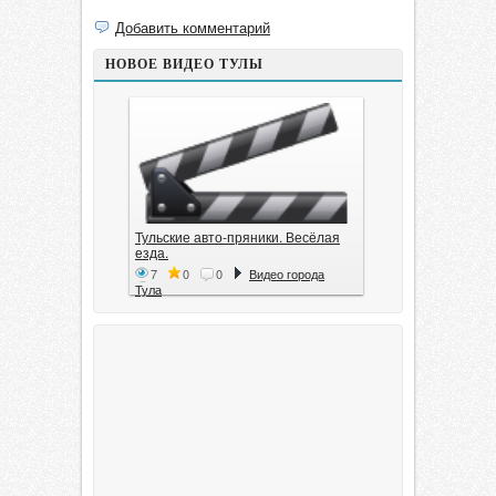
Добавить комментарий
НОВОЕ ВИДЕО ТУЛЫ
Тульские авто-пряники. Весёлая
езда.
7
0
0
Видео города
Тула
Тула. 1941. Документальный
фильм
6
0
0
Видео города