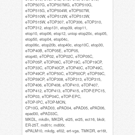
eTOP507G, eTOP507MG, eTOP510G,
eTOP515G, eTOP504W, eTOP507W,
eTOP510W, eTOP512W, eTOP513W,
eTOP515W, eTOP307, eTOP306, eTOP310,
eTOP312, etop131, etop39, etop11,
etop10, etop06, etop12, uniop etop20c, etop05,
etop50, etop04, etop04c,
etop06c, etop20b, etop40c, etop10C, etop30,
eTOP40B, eTOP05E, eTOP05,
etop40, eTOP02, eTOP02C, eTOP05C,
eTOP05P, eTOP06C, eTOP19C, eTOP19CP,
eTOP33C, eTOP40CP, eTOP40C, eTOP49C,
eTOP49CP, eTOP50C, eTOP50CP, eTOP59C,
eTOP59CP, eTOP308, eTOP313, eTOP315,
eTOP406, eTOP408, eTOP410, eTOP407,
eTOP412, eTOP413, eTOP415, eTOP-EPC15,
eTOP03, eTOP04C, eTOP-EPC,
eTOP-IPC, eTOP-MON,
CP10G, ePAD03, ePAD04, ePAD05, ePAD06,
epad30, ePAD33C,
MKDL, mkdln, MKDR, el25, er25, ect16, bkdr,
ER-25T, md01r, md00r,
ePALM10, mkdg, ef02, ert-vga, TMKDR, er16t,