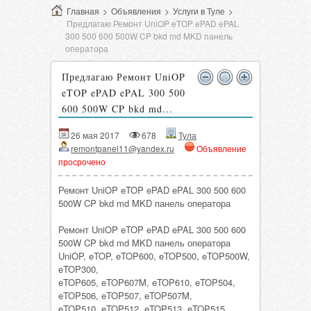
Главная
>
Объявления
>
Услуги в Туле
>
Предлагаю Ремонт UniOP eTOP ePAD ePAL
300 500 600 500W CP bkd md MKD панель
оператора
Предлагаю Ремонт UniOP
eTOP ePAD ePAL 300 500
600 500W CP bkd md...
26 мая 2017
678
Тула
remontpanel11@yandex.ru
Объявление
просрочено
Ремонт UniOP eTOP ePAD ePAL 300 500 600
500W CP bkd md MKD панель оператора
Ремонт UniOP eTOP ePAD ePAL 300 500 600
500W CP bkd md MKD панель оператора
UniOP, eTOP, eTOP600, eTOP500, eTOP500W,
eTOP300,
eTOP605, eTOP607M, eTOP610, eTOP504,
eTOP506, eTOP507, eTOP507M,
eTOP510, eTOP512, eTOP513, eTOP515,