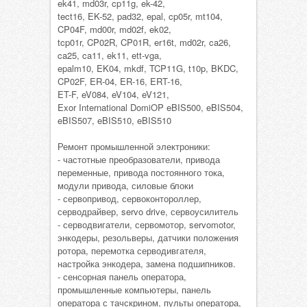
ek41, md03r, cp11g, ek-42,
tect16, EK-52, pad32, epal, cp05r, mt104,
CP04F, md00r, md02f, ek02,
tcp01r, CP02R, CP01R, er16t, md02r, ca26,
ca25, ca11, ek11, ett-vga,
epalm10, EK04, mkdf, TCP11G, t10p, BKDC,
CP02F, ER-04, ER-16, ERT-16,
ET-F, eV084, eV104, eV121,
Exor International DomiOP eBIS500, eBIS504,
eBIS507, eBIS510, eBIS510
Ремонт промышленной электроники:
- частотные преобразователи, привода
переменные, привода постоянного тока,
модули привода, силовые блоки
- сервопривод, сервоконтороллер,
серводрайвер, servo drive, сервоусилитель
- серводвигатели, сервомотор, servomotor,
энкодеры, резольверы, датчики положения
ротора, перемотка серводивгателя,
настройка энкодера, замена подшипников.
- сенсорная панель оператора,
промышленные компьютеры, панель
оператора с тачскрином, пульты оператора,