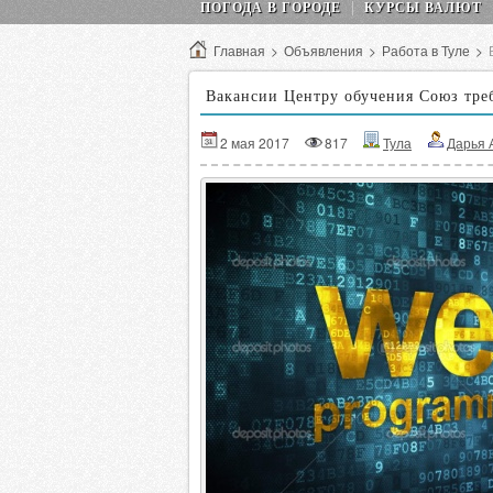
ПОГОДА В ГОРОДЕ
КУРСЫ ВАЛЮТ
Главная
>
Объявления
>
Работа в Туле
>
Вакансии Центру обучения Союз треб
2 мая 2017
817
Тула
Дарья 