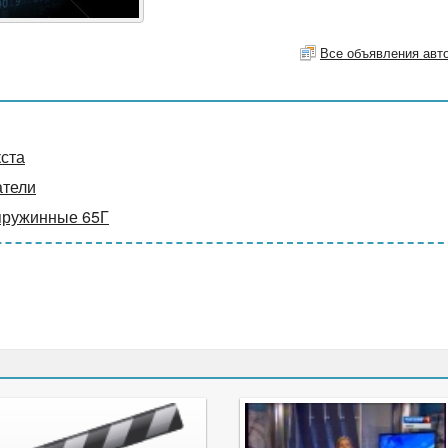
Все объявления авт
кста
атели
пружинные 65Г