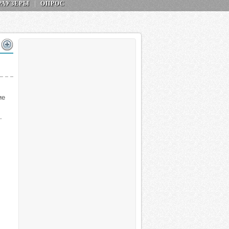
РАУЗЕРЫ
ОПРОС
ие
.