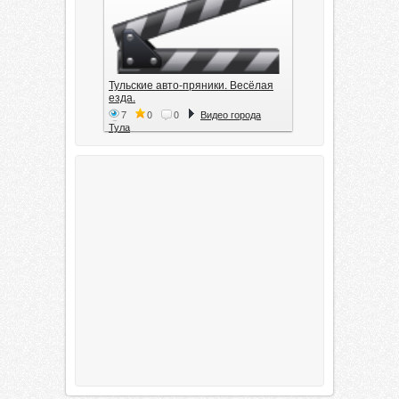
Тульские авто-пряники. Весёлая
езда.
7
0
0
Видео города
Тула
Тула. 1941. Документальный
фильм
6
0
0
Видео города
Тула