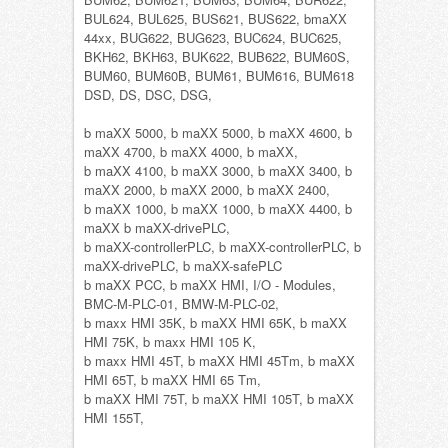
BUL624, BUL625, BUS621, BUS622, bmaXX
44xx, BUG622, BUG623, BUC624, BUC625,
BKH62, BKH63, BUK622, BUB622, BUM60S,
BUM60, BUM60B, BUM61, BUM616, BUM618
DSD, DS, DSC, DSG,
b maXX 5000, b maXX 5000, b maXX 4600, b
maXX 4700, b maXX 4000, b maXX,
b maXX 4100, b maXX 3000, b maXX 3400, b
maXX 2000, b maXX 2000, b maXX 2400,
b maXX 1000, b maXX 1000, b maXX 4400, b
maXX b maXX-drivePLC,
b maXX-controllerPLC, b maXX-controllerPLC, b
maXX-drivePLC, b maXX-safePLC
b maXX PCC, b maXX HMI, I/O - Modules,
BMC-M-PLC-01, BMW-M-PLC-02,
b maxx HMI 35K, b maXX HMI 65K, b maXX
HMI 75K, b maxx HMI 105 K,
b maxx HMI 45T, b maXX HMI 45Tm, b maXX
HMI 65T, b maXX HMI 65 Tm,
b maXX HMI 75T, b maXX HMI 105T, b maXX
HMI 155T,