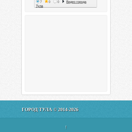
7
0
0
Видео города
Тула
Тула. 1941. Документальный
фильм
6
0
0
Видео города
Тула
00:20:11
Эфир от 11.01.2016 (19.35) Тула
ГОРОД ТУЛА © 2014-2026
160
0
0
Видео города
Тула
!