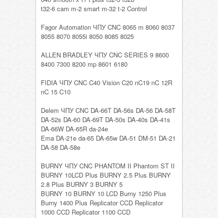
t32-6 cam m-2 smart m-32 t-2 Control
Fagor Automation ЧПУ CNC 8065 m 8060 8037
8055 8070 8055i 8050 8085 8025
ALLEN BRADLEY ЧПУ CNC SERIES 9 8600
8400 7300 8200 mp 8601 6180
FIDIA ЧПУ CNC C40 Vision C20 nC19 nC 12R
nC 15 C10
Delem ЧПУ CNC DA-66T DA-56s DA-56 DA-58T
DA-52s DA-60 DA-69T DA-50s DA-40s DA-41s
DA-66W DA-65R da-24e
Ema DA-21e da-65 DA-65w DA-51 DM-51 DA-21
DA-58 DA-58e
BURNY ЧПУ CNC PHANTOM II Phantom ST II
BURNY 10LCD Plus BURNY 2.5 Plus BURNY
2.8 Plus BURNY 3 BURNY 5
BURNY 10 BURNY 10 LCD Burny 1250 Plus
Burny 1400 Plus Replicator CCD Replicator
1000 CCD Replicator 1100 CCD