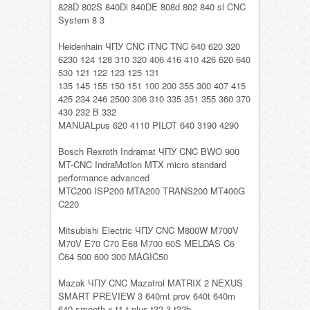
828D 802S 840Di 840DE 808d 802 840 sl CNC
System 8 3
Heidenhain ЧПУ CNC iTNC TNC 640 620 320
6230 124 128 310 320 406 416 410 426 620 640
530 121 122 123 125 131
135 145 155 150 151 100 200 355 300 407 415
425 234 246 2500 306 310 335 351 355 360 370
430 232 B 332
MANUALpus 620 4110 PILOT 640 3190 4290
Bosch Rexroth Indramat ЧПУ CNC BWO 900
MT-CNC IndraMotion MTX micro standard
performance advanced
MTC200 ISP200 MTA200 TRANS200 MT400G
C220
Mitsubishi Electric ЧПУ CNC M800W M700V
M70V E70 C70 E68 М700 60S MELDAS C6
C64 500 600 300 MAGIC50
Mazak ЧПУ CNC Mazatrol MATRIX 2 NEXUS
SMART PREVIEW 3 640mt prov 640t 640m
640 smooth x t1 t plus t32-3 t32b