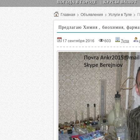
ПОГОДА В ГОРОДЕ
КУРСЫ ВАЛЮТ
Главная
>
Объявления
>
Услуги в Туле
>
П
Предлагаю Химия , биохимия, фарма
17 сентября 2016
603
Тула