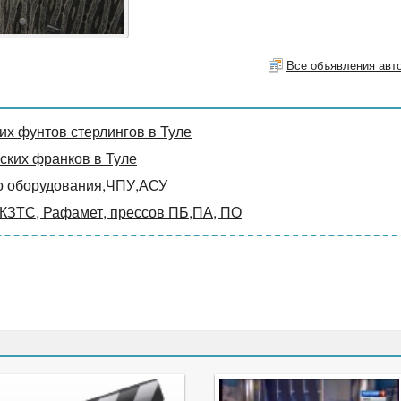
Все объявления авт
х фунтов стерлингов в Туле
ких франков в Туле
о оборудования,ЧПУ,АСУ
 КЗТС, Рафамет, прессов ПБ,ПА, ПО