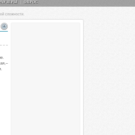
РАУЗЕРЫ
ОПРОС
ой сложности.
е.
ая,–
и.