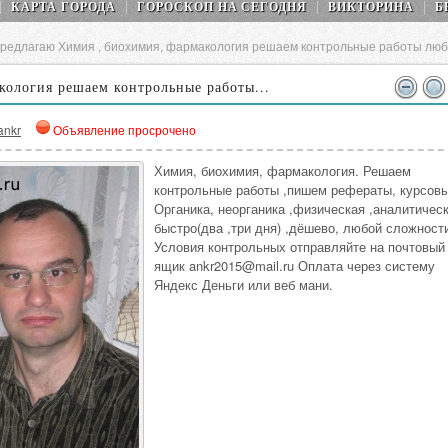
КАРТА ГОРОДА
ГОРОСКОП НA СEГОДНЯ
ВИКТОРИНА
Б
редлагаю Химия , биохимия, фармакология решаем контрольные работы люб
кология решаем контрольные работы...
ankr
Объявление просрочено
Химия, биохимия, фармакология. Решаем
контрольные работы ,пишем рефераты, курсовы
Органика, неорганика ,физическая ,аналитическ
быстро(два ,три дня) ,дёшево, любой сложност
Условия контрольных отправляйте на почтовый
ящик ankr2015@mail.ru Оплата через систему
Яндекс Деньги или веб мани.