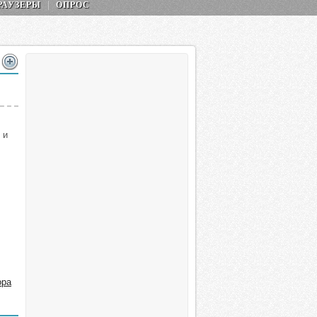
РАУЗЕРЫ
ОПРОС
 и
ора