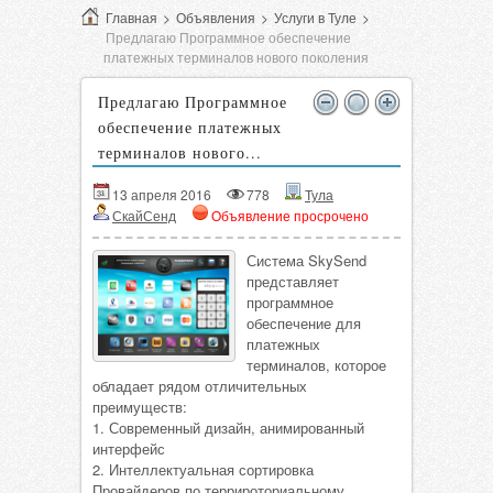
Главная
>
Объявления
>
Услуги в Туле
>
Предлагаю Программное обеспечение
платежных терминалов нового поколения
Предлагаю Программное
обеспечение платежных
терминалов нового...
13 апреля 2016
778
Тула
СкайСенд
Объявление просрочено
Система SkySend
представляет
программное
обеспечение для
платежных
терминалов, которое
обладает рядом отличительных
преимуществ:
1. Современный дизайн, анимированный
интерфейс
2. Интеллектуальная сортировка
Провайдеров по террироториальному