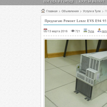
ПОГОДА В ГОРОДЕ
КУРСЫ ВАЛЮТ
Главная
>
Объявления
>
Услуги в Туле
>
П
Предлагаю Ремонт Lenze EVS E94 9
13 марта 2016
721
Тула
rem