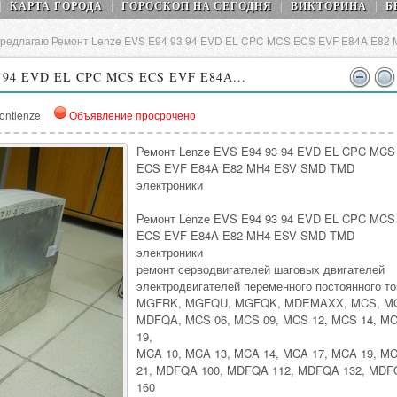
КАРТА ГОРОДА
ГОРОСКОП НA СEГОДНЯ
ВИКТОРИНА
Б
редлагаю Ремонт Lenze EVS E94 93 94 EVD EL CPC MCS ECS EVF E84A E82
3 94 EVD EL CPC MCS ECS EVF E84A...
ontlenze
Объявление просрочено
Ремонт Lenze EVS E94 93 94 EVD EL CPC MCS
ECS EVF E84A E82 MH4 ESV SMD TMD
электроники
Ремонт Lenze EVS E94 93 94 EVD EL CPC MCS
ECS EVF E84A E82 MH4 ESV SMD TMD
электроники
ремонт серводвигателей шаговых двигателей
электродвигателей переменного постоянного то
MGFRK, MGFQU, MGFQK, MDEMAXX, MCS, M
MDFQA, MCS 06, MCS 09, MCS 12, MCS 14, M
19,
MCA 10, MCA 13, MCA 14, MCA 17, MCA 19, M
21, MDFQA 100, MDFQA 112, MDFQA 132, MD
160