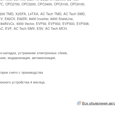
 СРС, CPC2700, CPC3200, CPC3400, CPC5100, CPC9100,
200 TMD, X2SFA, L4TXA, AC Tech TMD, AC Tech SMD,
, E82CV, E82DV, 8400 Inverter, 8400 StateLine,
E84AVxCx, 9300 Vector, EVF93, EVF932, EVF933, EVF938,
, EVF, AC Tech SMV, ESV, AC Tech МСН,
ко-наладка, устранение электронных сбоев,
ние, модернизация, автоматизация,
орое снято с производства
онного устройства 4 месяца.
Все объявления авт