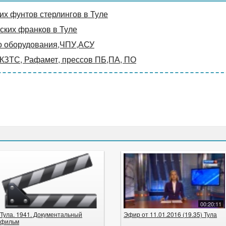
х фунтов стерлингов в Туле
ких франков в Туле
о оборудования,ЧПУ,АСУ
 КЗТС, Рафамет, прессов ПБ,ПА, ПО
00:20:11
Тула. 1941. Документальный
Эфир от 11.01.2016 (19.35) Тула
фильм