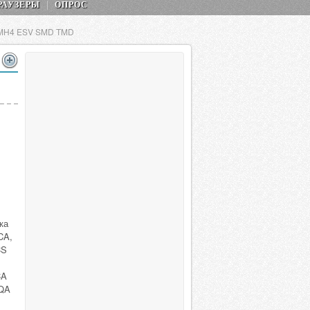
РАУЗЕРЫ
ОПРОС
 MH4 ESV SMD TMD
ка
CA,
CS
CA
FQA