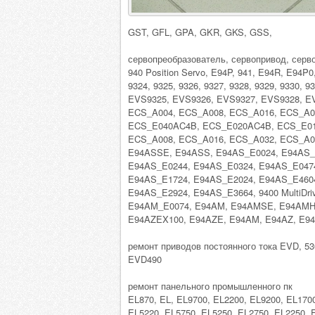
GST, GFL, GPA, GKR, GKS, GSS,
сервопреобразователь, сервопривод, серв
940 Position Servo, E94P, 941, E94R, E94P0
9324, 9325, 9326, 9327, 9328, 9329, 9330,
EVS9325, EVS9326, EVS9327, EVS9328, E
ECS_A004, ECS_A008, ECS_A016, ECS_A0
ECS_E040AC4B, ECS_E020AC4B, ECS_E012AC
ECS_A008, ECS_A016, ECS_A032, ECS_A048
E94ASSE, E94ASS, E94AS_E0024, E94AS_
E94AS_E0244, E94AS_E0324, E94AS_E0474
E94AS_E1724, E94AS_E2024, E94AS_E4604
E94AS_E2924, E94AS_E3664, 9400 MultiDr
E94AM_E0074, E94AM, E94AMSE, E94AMH
E94AZEX100, E94AZE, E94AM, E94AZ, E94
ремонт приводов постоянного тока EVD, 5
EVD490
ремонт панельного промышленного пк
EL870, EL, EL9700, EL2200, EL9200, EL170
EL5220, EL5750, EL5250, EL2750, EL2250, 