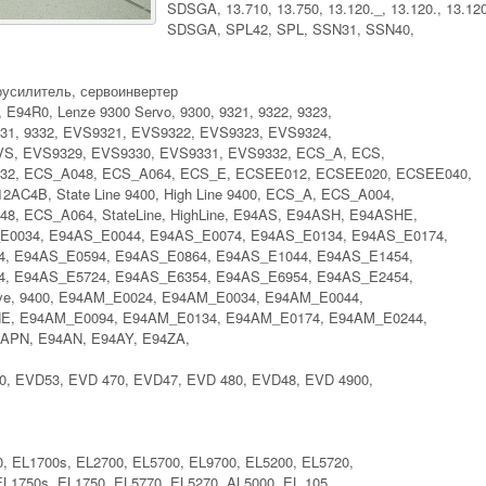
SDSGA, 13.710, 13.750, 13.120._, 13.120., 13.120
SDSGA, SPL42, SPL, SSN31, SSN40,
оусилитель, сервоинвертер
, E94R0, Lenze 9300 Servo, 9300, 9321, 9322, 9323,
 9331, 9332, EVS9321, EVS9322, EVS9323, EVS9324,
VS, EVS9329, EVS9330, EVS9331, EVS9332, ECS_A, ECS,
32, ECS_A048, ECS_A064, ECS_E, ECSEЕ012, ECSEЕ020, ECSEЕ040,
4B, State Line 9400, High Line 9400, ECS_A, ECS_A004,
, ECS_A064, StateLine, HighLine, E94AS, E94ASH, E94ASHE,
E0034, E94AS_E0044, E94AS_E0074, E94AS_E0134, E94AS_E0174,
, E94AS_E0594, E94AS_E0864, E94AS_E1044, E94AS_E1454,
, E94AS_E5724, E94AS_E6354, E94AS_E6954, E94AS_E2454,
ive, 9400, E94AM_E0024, E94AM_E0034, E94AM_E0044,
E, E94AM_E0094, E94AM_E0134, E94AM_E0174, E94AM_E0244,
APN, E94AN, E94AY, E94ZA,
30, EVD53, EVD 470, EVD47, EVD 480, EVD48, EVD 4900,
0, EL1700s, EL2700, EL5700, EL9700, EL5200, EL5720,
EL1750s, EL1750, EL5770, EL5270, AL5000, EL 105,