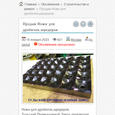
Главная
>
Объявления
>
Строительство и
ремонт
>
Продам Ножи для
дробилок,шредеров.
Продам Ножи для
дробилок,шредеров.
16 января 2023
421
Москва
tp-
zavod
Объявление просрочено
Ножи для дробилок,шредеров.
Тульский Промышленый Завод производит