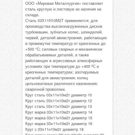
ООО «Мировая Металлургия» поставляет
сталь круглую и листовую из наличия на
складе.
Сталь 03Х11Н10М2Т применяется: для
производства высоконагруженных дисков
турбомашин, зубчатых колес, шпинделей,
червей, деталей авиастроения, работающих
в промежутке температур от криогенных до
+500 °C; силовых сварных и механически
обрабатываемых деталей, а также
работающих в агрессивных атмосферных
условиях при температуре до +400 ºС и
криогенных температурах; азотируемых
деталей для авиастроения; колец
цельнокатаных различного назначения;
сварочной проволоки.
Круг сталь 03х11н10м2т диаметр 10
Круг сталь 03х11н10м2т диаметр 12
Круг сталь 03х11н10м2т диаметр 13
Круг марка 03х11н10м2т диаметр 14
Круг марка 03х11н10м2т диаметр 15
Круг марка 03х11н10м2т диаметр 16
Круг с.03х11н10м2т диаметр 18
Круг марка стали 03х11н10м2т диаметр 20