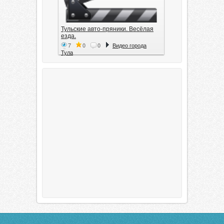
Тульские авто-пряники. Весёлая
езда.
7
0
0
Видео города
Тула
Тула. 1941. Документальный
фильм
6
0
0
Видео города
Тула
00:20:11