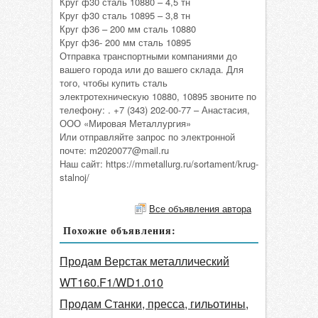
Круг ф30 сталь 10880 – 4,5 тн
Круг ф30 сталь 10895 – 3,8 тн
Круг ф36 – 200 мм сталь 10880
Круг ф36- 200 мм сталь 10895
Отправка транспортными компаниями до
вашего города или до вашего склада. Для
того, чтобы купить сталь
электротехническую 10880, 10895 звоните по
телефону: . +7 (343) 202-00-77 – Анастасия,
ООО «Мировая Металлургия»
Или отправляйте запрос по электронной
почте: m2020077@mail.ru
Наш сайт: https://mmetallurg.ru/sortament/krug-
stalnoj/
Все объявления автора
Похожие объявления:
Продам Верстак металлический
WT160.F1/WD1.010
Продам Станки, пресса, гильотины,