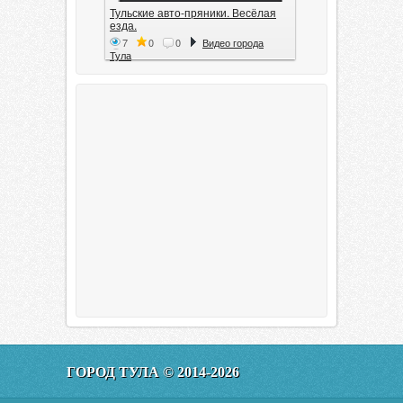
Тульские авто-пряники. Весёлая
езда.
7
0
0
Видео города
Тула
Тула. 1941. Документальный
фильм
6
0
0
Видео города
Тула
00:20:11
Эфир от 11.01.2016 (19.35) Тула
ГОРОД ТУЛА © 2014-2026
160
0
0
Видео города