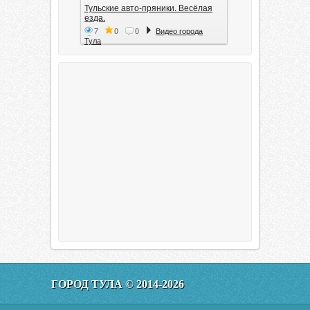
Тульские авто-пряники. Весёлая
езда.
7
0
0
Видео города
Тула
Тула. 1941. Документальный
фильм
6
0
0
Видео города
Тула
00:20:11
Эфир от 11.01.2016 (19.35) Тула
ГОРОД ТУЛА © 2014-2026
160
0
0
Видео города