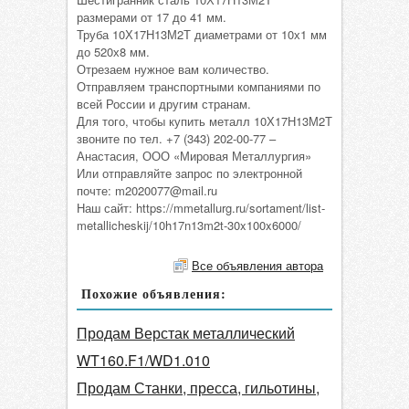
размерами от 17 до 41 мм.
Труба 10Х17Н13М2Т диаметрами от 10х1 мм
до 520х8 мм.
Отрезаем нужное вам количество.
Отправляем транспортными компаниями по
всей России и другим странам.
Для того, чтобы купить металл 10Х17Н13М2Т
звоните по тел. +7 (343) 202-00-77 –
Анастасия, ООО «Мировая Металлургия»
Или отправляйте запрос по электронной
почте: m2020077@mail.ru
Наш сайт: https://mmetallurg.ru/sortament/list-
metallicheskij/10h17n13m2t-30x100x6000/
Все объявления автора
Похожие объявления:
Продам Верстак металлический
WT160.F1/WD1.010
Продам Станки, пресса, гильотины,