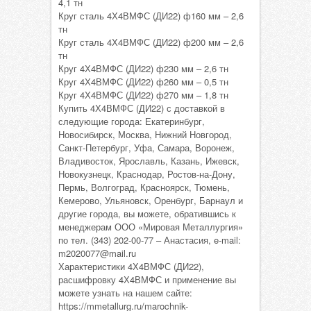
4,1 тн
Круг сталь 4Х4ВМФС (ДИ22) ф160 мм – 2,6
тн
Круг сталь 4Х4ВМФС (ДИ22) ф200 мм – 2,6
тн
Круг 4Х4ВМФС (ДИ22) ф230 мм – 2,6 тн
Круг 4Х4ВМФС (ДИ22) ф260 мм – 0,5 тн
Круг 4Х4ВМФС (ДИ22) ф270 мм – 1,8 тн
Купить 4Х4ВМФС (ДИ22) с доставкой в
следующие города: Екатеринбург,
Новосибирск, Москва, Нижний Новгород,
Санкт-Петербург, Уфа, Самара, Воронеж,
Владивосток, Ярославль, Казань, Ижевск,
Новокузнецк, Краснодар, Ростов-на-Дону,
Пермь, Волгоград, Красноярск, Тюмень,
Кемерово, Ульяновск, Оренбург, Барнаул и
другие города, вы можете, обратившись к
менеджерам ООО «Мировая Металлургия»
по тел. (343) 202-00-77 – Анастасия, e-mail:
m2020077@mail.ru
Характеристики 4Х4ВМФС (ДИ22),
расшифровку 4Х4ВМФС и применение вы
можете узнать на нашем сайте:
https://mmetallurg.ru/marochnik-