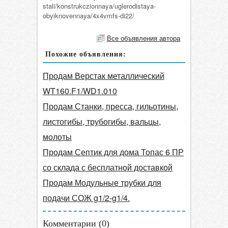
stali/konstrukczionnaya/uglerodistaya-
obyiknovennaya/4x4vmfs-di22/
Все объявления автора
Похожие объявления:
Продам Верстак металлический
WT160.F1/WD1.010
Продам Станки, пресса, гильотины,
листогибы, трубогибы, вальцы,
молоты
Продам Септик для дома Топас 6 ПР
со склада с бесплатной доставкой
Продам Модульные трубки для
подачи СОЖ g1/2-g1/4.
Комментарии (
0
)