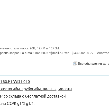
тельная сталь марок 20К, 12ХМ и 15Х5М.
авив запрос на e-mail: m2020077@mail.ru, тел. (343) 202-00-77 – Анаста
Все объявления авт
T160.F1/WD1.010
 листогибы, трубогибы, вальцы, молоты
Р со склада с бесплатной доставкой
ачи СОЖ g1/2-g1/4.