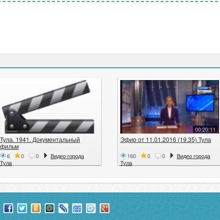
00:20:11
Тула. 1941. Документальный
Эфир от 11.01.2016 (19.35) Тула
фильм
6
0
0
Видео города
160
0
0
Видео города
Тула
Тула