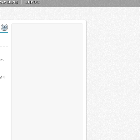
РАУЗЕРЫ
ОПРОС
».
1МФ