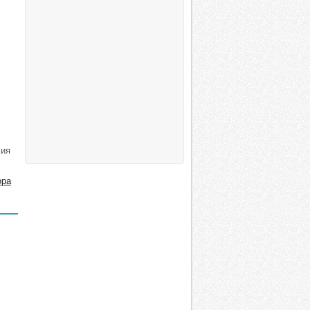
сия
ора