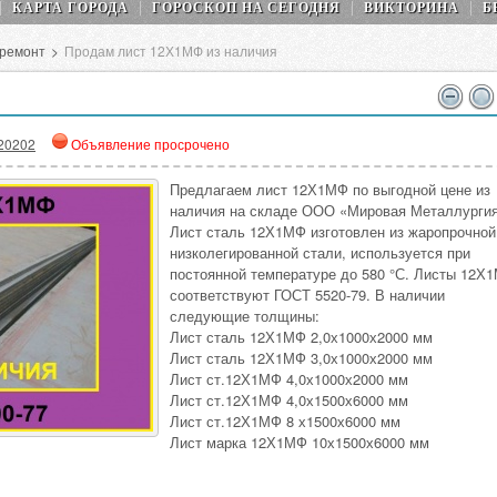
КАРТА ГОРОДА
ГОРОСКОП НA СEГОДНЯ
ВИКТОРИНА
Б
 ремонт
>
Продам лист 12Х1МФ из наличия
20202
Объявление просрочено
Предлагаем лист 12Х1МФ по выгодной цене из
наличия на складе ООО «Мировая Металлургия
Лист сталь 12Х1МФ изготовлен из жаропрочной
низколегированной стали, используется при
постоянной температуре до 580 °С. Листы 12Х
соответствуют ГОСТ 5520-79. В наличии
следующие толщины:
Лист сталь 12Х1МФ 2,0х1000х2000 мм
Лист сталь 12Х1МФ 3,0х1000х2000 мм
Лист ст.12Х1МФ 4,0х1000х2000 мм
Лист ст.12Х1МФ 4,0х1500х6000 мм
Лист ст.12Х1МФ 8 х1500х6000 мм
Лист марка 12Х1МФ 10х1500х6000 мм