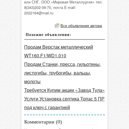
или СНГ. ООО «Мировая Металлургия» тел.
8(343)202-09-70, почта E-mail:
2022164@mail.ru
Все объявления автора
Похожие объявления:
Продам Верстак металлический
WT160.F1/WD1.010
Продам Станки, пресса, гильотины,
листогибы, трубогибы, вальцы,
молоты
Требуется Купим акции «Завод Тула»
Услуги Установка септика Топас 5 ПР
под ключ с гарантией
Комментарии (
0
)