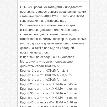
ООО «Мировая Металлургия» предлагает
поставить в адрес вашего предприятия круги
стальные марки 40ХН2МА. Сталь 40ХН2МА
конструкционная легированная.
Используется в промышленности для
изготовления деталей: оленчатые валы,
клапаны, шатуны, крышки шатунов,
ответственные болты, шестерни, кулачковые
муфты, диски и другие тяжелонагруженные
детали, а также валки для холодной
прокатки металлов.
В наличии на складе ООО «Мировая
Металлургия» имеются следующие
диаметры стали 40ХН2МА:
Круг ф10 мм ст. 40ХН2МА – 2,11 тн
Круг ф14 мм ст. 40ХН2МА – 0,56 тн
Круг ф19 мм ст. 40ХН2МА – 1,64 тн
Круг ф20 мм сталь 40ХН2МА – 3,45 тн
Круг ф30 мм сталь 40ХН2МА – 2,65 тн
Круг ф35 мм сталь 40ХН2МА – 3,14 тн
Круг ф40 мм сталь 40ХН2МА – 1,85 тн
Круг ф45 мм марка 40ХН2МА – 3,46 тн
Круг ф50 мм марка 40ХН2МА – 4,08 тн