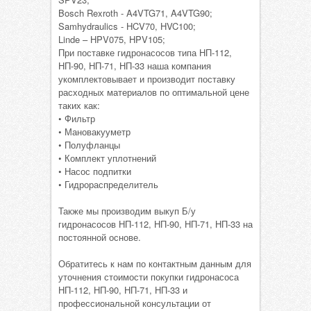
Bosch Rexroth - A4VTG71, A4VTG90;
Samhydraulics - HCV70, HVC100;
Linde – HPV075, HPV105;
При поставке гидронасосов типа НП-112,
НП-90, НП-71, НП-33 наша компания
укомплектовывает и производит поставку
расходных материалов по оптимальной цене
таких как:
• Фильтр
• Мановакууметр
• Полуфланцы
• Комплект уплотнений
• Насос подпитки
• Гидрораспределитель
Также мы производим выкуп Б/у
гидронасосов НП-112, НП-90, НП-71, НП-33 на
постоянной основе.
Обратитесь к нам по контактным данным для
уточнения стоимости покупки гидронасоса
НП-112, НП-90, НП-71, НП-33 и
профессиональной консультации от