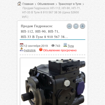
Главная
>
Объявления
>
Транспорт в Туле
>
Продам Гидронасос НП-112, НП-90, НП-71,
НП-33 В Туле 8 910 567 38 36 (Цена 52600
руб.)
Продам Гидронасос
НП-112, НП-90, НП-71,
НП-33 В Туле 8 910 567 38...
12 сентября 2019
743
Тула
hydrolink
Объявление просрочено