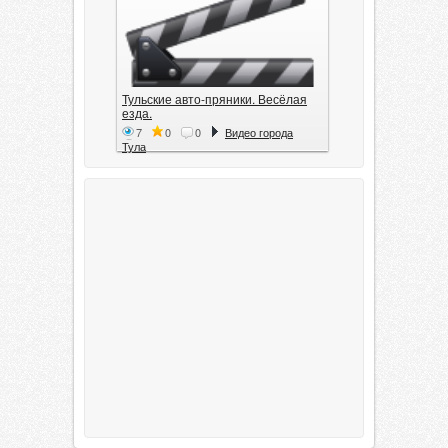
Тульские авто-пряники. Весёлая
езда.
7
0
0
Видео города
Тула
Тула. 1941. Документальный
фильм
6
0
0
Видео города
Тула