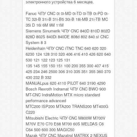
электронного устройства 6 месяцев.
Fanuc ЧПУ CNC 0i 0i-MD 0i-TD 0i-TB 0i-PD 0i-
TC 32i-B 31i-B 31i-B5 30i-B 18i-MB 21i-TB MC
35i D 16i 6M 9M 11M
Siemens Sinumerik ЧПУ CNC 840D 810D 802D
828D 802S 840Di 840DE 808d 802 840 sl CNC
System 8 3
Heidenhain ЧПУ CNC iTNC TNC 640 620 320
6230 124 128 310 320 406 416 410 426 620 640
530 121 122 123 125 131
135 145 155 150 151 100 200 355 300 407 415
425 234 246 2500 306 310 335 351 355 360 370
430 232 B 332
MANUALpus 620 4110 PILOT 640 3190 4290
Bosch Rexroth Indramat ЧПУ CNC BWO 900
MT-CNC IndraMotion MTX micro standard
performance advanced
MTC200 ISP200 MTA200 TRANS200 MT400G
C220
Mitsubishi Electric ЧПУ CNC M800W M700V
M70V E70 C70 E68 М700 60S MELDAS C6
C64 500 600 300 MAGIC50
Mazak ЧПУ CNC Mazatrol MATRIX 2 NEXUS