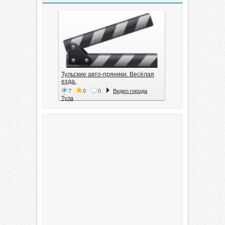
Тульские авто-пряники. Весёлая
езда.
7
0
0
Видео города
Тула
Тула. 1941. Документальный
фильм
6
0
0
Видео города
Тула