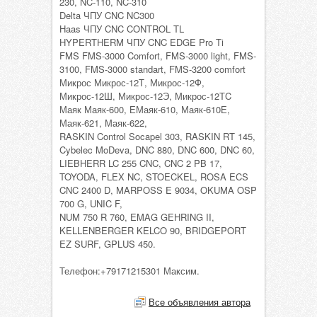
230, NC-110, NC-310
Delta ЧПУ CNC NC300
Haas ЧПУ CNC CONTROL TL
HYPERTHERM ЧПУ CNC EDGE Pro Ti
FMS FMS-3000 Comfort, FMS-3000 light, FMS-
3100, FMS-3000 standart, FMS-3200 comfort
Микрос Микрос-12Т, Микрос-12Ф,
Микрос-12Ш, Микрос-12Э, Микрос-12ТC
Маяк Маяк-600, ЕМаяк-610, Маяк-610Е,
Маяк-621, Маяк-622,
RASKIN Control Socapel 303, RASKIN RT 145,
Cybelec MoDeva, DNC 880, DNC 600, DNC 60,
LIEBHERR LC 255 CNC, CNC 2 PB 17,
TOYODA, FLEX NC, STOECKEL, ROSA ECS
CNC 2400 D, MARPOSS E 9034, OKUMA OSP
700 G, UNIC F,
NUM 750 R 760, EMAG GEHRING II,
KELLENBERGER KELCO 90, BRIDGEPORT
EZ SURF, GPLUS 450.
Телефон:+79171215301 Максим.
Все объявления автора