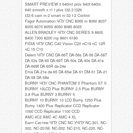
SMART PREVIEW 3 640mt prov 640t 640m
640 smooth x t1 t plus t32-3 t32b
t32-6 cam m-2 smart m-32 t-2 Control
Fagor Automation ЧПУ CNC 8065 m 8060 8037
8055 8070 8055i 8050 8085 8025
ALLEN BRADLEY ЧПУ CNC SERIES 9 8600
8400 7300 8200 mp 8601 6180
FIDIA ЧПУ CNC C40 Vision C20 nC19 nC 12R
nC 15 C10
Delem ЧПУ CNC DA-66T DA-56s DA-56 DA-58T
DA-52s DA-60 DA-69T DA-50s DA-40s DA-41s
DA-66W DA-65R da-24e
Ema DA-21e da-65 DA-65w DA-51 DM-51 DA-21
DA-58 DA-58e
BURNY ЧПУ CNC PHANTOM II Phantom ST II
BURNY 10LCD Plus BURNY 2.5 Plus BURNY
2.8 Plus BURNY 3 BURNY 5
BURNY 10 BURNY 10 LCD Burny 1250 Plus
Burny 1400 Plus Replicator CCD Replicator
1000 CCD Replicator 1100 CCD
AMC 4C2 AMC 4C AMC 4 XL
Балт-Систем ЧПУ CNC NC УЧПУ NC-301, NC-
302, NC-201M, NC-202, NC-210, NC-220, NC-