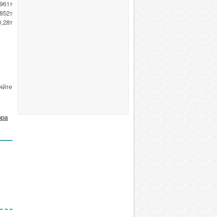
961т
852т
,28т
яйте
ора