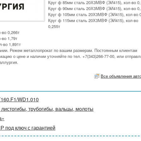
Круг ф 85мм сталь 20Х3МВФ (ЭИ415), кол-во 0,
Круг ф 90мм сталь 20Х3МВФ (ЭИ415), кол-во 0,
Круг ф 105мм сталь 20Х3МВФ (ЭИ415), кол-во 0
Круг ф 115мм сталь 20Х3МВФ (ЭИ415), кол-во
0,255т
-во 0,266т
-во 1,79т
-во 1,891т
ании. Режем металлопрокат по вашим размерам. Постоянным клиентам
цию о цене и наличии уточняйте по тел. +7(343)266-77-00, или отправл
аллургия.
Все объявления авт
T160.F1/WD1.010
 листогибы, трубогибы, вальцы, молоты
а»
ПР под ключ с гарантией