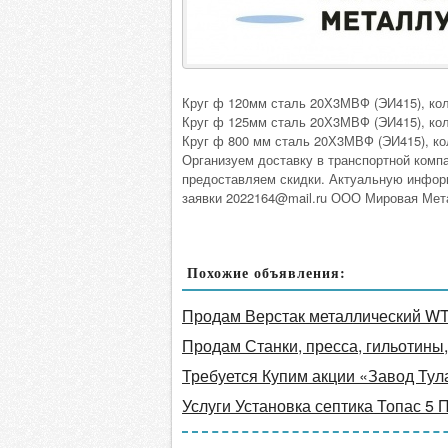
Круг ф 120мм сталь 20Х3МВФ (ЭИ415), кол
Круг ф 125мм сталь 20Х3МВФ (ЭИ415), кол
Круг ф 800 мм сталь 20Х3МВФ (ЭИ415), кол
Организуем доставку в транспортной комп
предоставляем скидки. Актуальную информа
заявки 2022164@mail.ru ООО Мировая Мет
Похожие объявления:
Продам Верстак металлический W
Продам Станки, пресса, гильотины,
Требуется Купим акции «Завод Тул
Услуги Установка септика Топас 5 