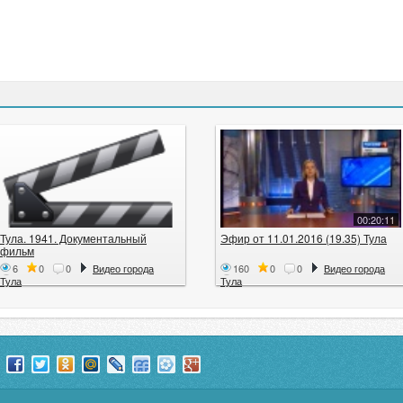
00:20:11
Тула. 1941. Документальный
Эфир от 11.01.2016 (19.35) Тула
фильм
6
0
0
Видео города
160
0
0
Видео города
Тула
Тула