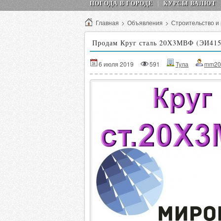
ПОГОДА В ГОРОДЕ
КУРСЫ ВАЛЮТ
Главная
>
Объявления
>
Строительство и
Продам Круг сталь 20Х3МВФ (ЭИ415
6 июля 2019
591
Тула
mm20