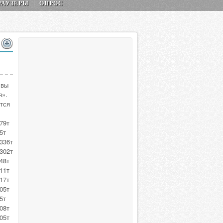
РАУЗЕРЫ
ОПРОС
 вы
я».
тся
79т
5т
336т
302т
48т
11т
17т
05т
5т
08т
05т