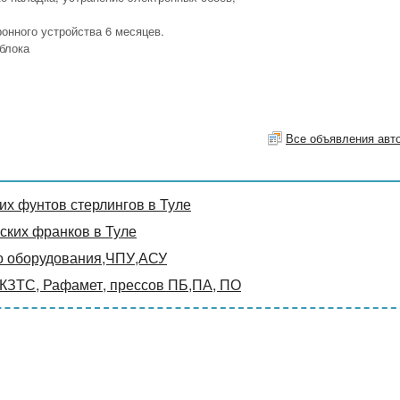
онного устройства 6 месяцев.
блока
Все объявления авт
х фунтов стерлингов в Туле
ких франков в Туле
о оборудования,ЧПУ,АСУ
 КЗТС, Рафамет, прессов ПБ,ПА, ПО