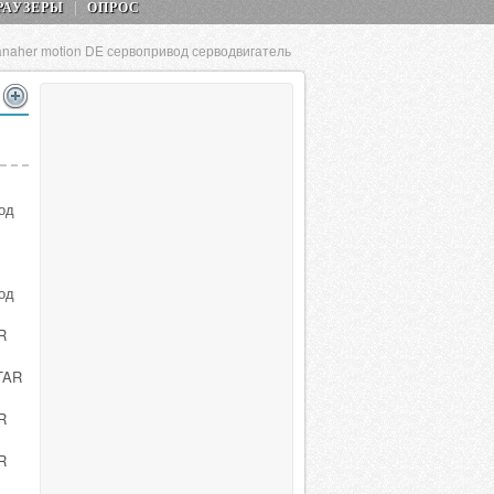
РАУЗЕРЫ
ОПРОС
naher motion DE сервопривод серводвигатель
I
од
I
од
R
TAR
R
R