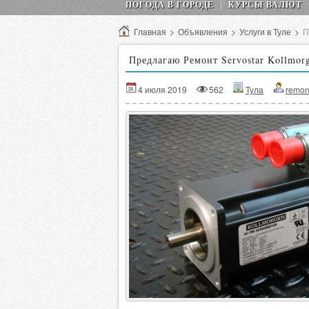
ПОГОДА В ГОРОДЕ
КУРСЫ ВАЛЮТ
Главная
>
Объявления
>
Услуги в Туле
>
П
Предлагаю Ремонт Servostar Kollm
4 июля 2019
562
Тула
remon