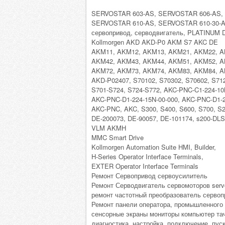
SERVOSTAR 603-AS, SERVOSTAR 606-AS,
SERVOSTAR 610-AS, SERVOSTAR 610-30-A
сервопривод, серводвигатель, PLATINUM
Kollmorgen AKD AKD-P0 AKM S7 AKC DE
AKM11, AKM12, AKM13, AKM21, AKM22, A
AKM42, AKM43, AKM44, AKM51, AKM52, A
AKM72, AKM73, AKM74, AKM83, AKM84, AK
AKD-P02407, S70102, S70302, S70602, S712
S701-S724, S724-S772, AKC-PNC-C1-224-10
AKC-PNC-D1-224-15N-00-000, AKC-PNC-D1-2
AKC-PNC, AKC, S300, S400, S600, S700, S2
DE-200073, DE-90057, DE-101174, s200-D
VLM AKMH
MMC Smart Drive
Kollmorgen Automation Suite HMI, Builder,
H-Series Operator Interface Terminals,
EXTER Operator Interface Terminals
Ремонт Сервопривод сервоусилитель
Ремонт Серводвигатель сервомоторов serv
ремонт частотный преобразователь сервоп
Ремонт панели оператора, промышленного 
сенсорные экраны мониторы компьютер тач
диагностика, настройка, подключение, пус