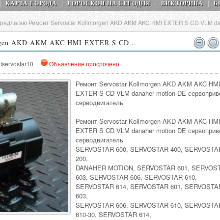
КАРТА ГОРОДА
ГОРОСКОП НA СEГОДНЯ
ВИКТОРИНА
Б
редлагаю Ремонт Servostar Kollmorgen AKD AKM AKC HMI EXTER S CD VLM da
orgen AKD AKM AKC HMI EXTER S CD...
tservostar10
Объявление просрочено
Ремонт Servostar Kollmorgen AKD AKM AKC HM
EXTER S CD VLM danaher motion DE сервоприв
серводвигатель
Ремонт Servostar Kollmorgen AKD AKM AKC HM
EXTER S CD VLM danaher motion DE сервоприв
серводвигатель
SERVOSTAR 600, SERVOSTAR 400, SERVOSTA
200,
DANAHER MOTION, SERVOSTAR 601, SERVOS
603, SERVOSTAR 606, SERVOSTAR 610,
SERVOSTAR 614, SERVOSTAR 601, SERVOSTA
603,
SERVOSTAR 606, SERVOSTAR 610, SERVOSTA
610-30, SERVOSTAR 614,