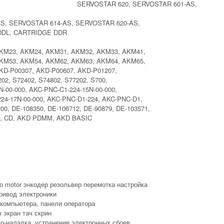
SERVOSTAR 620, SERVOSTAR 601-AS,
S, SERVOSTAR 614-AS, SERVOSTAR 620-AS,
 DDL, CARTRIDGE DDR
KM23, AKM24, AKM31, AKM32, AKM33, AKM41,
KM53, AKM54, AKM62, AKM63, AKM64, AKM65,
D-P00307, AKD-P00607, AKD-P01207,
02, S72402, S74802, S77202, S700,
N-00-000, AKC-PNC-C1-224-15N-00-000,
24-17N-00-000, AKC-PNC-D1-224, AKC-PNC-D1,
00, DE-108350, DE-106712, DE-90879, DE-103571,
LS, CD, AKD PDMM, AKD BASIC
o motor энкодер резольвер перемотка настройка
ривод электроники
компьютера, панели оператора
 экран тач скрин
ко-наладка, устранение электронных сбоев,