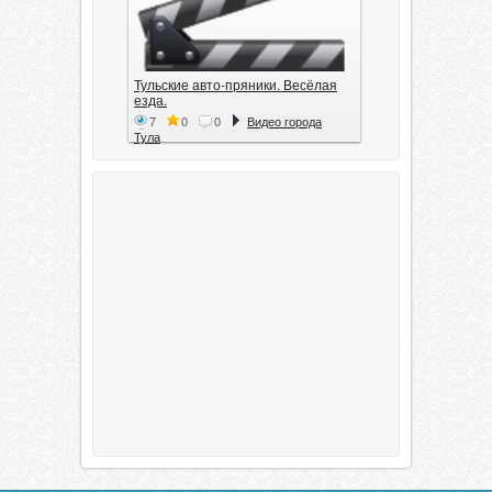
Тульские авто-пряники. Весёлая
езда.
7
0
0
Видео города
Тула
Тула. 1941. Документальный
фильм
6
0
0
Видео города
Тула