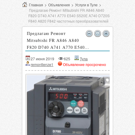
Главная
>
Объявления
>
Услуги в Туле
>
Предлагаю Ремонт Mitsubishi FR A846 A840
F820 D740 A741 A770 E540 S520E A740 D720S
F840 A820 F842 частотных преобразователей
Предлагаю Ремонт
Mitsubishi FR A846 A840
F820 D740 A741 A770 E540...
27 июня 2019
625
Тула
remontlenze1
Объявление просрочено