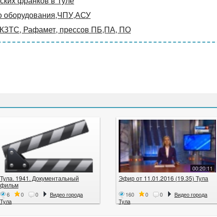
ких франков в Туле
о оборудования,ЧПУ,АСУ
 КЗТС, Рафамет, прессов ПБ,ПА, ПО
00:20:11
Тула. 1941. Документальный
Эфир от 11.01.2016 (19.35) Тула
фильм
6
0
0
Видео города
160
0
0
Видео города
Тула
Тула