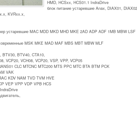
HMD, HCSxx, HCS01.1 IndraDrive
блок питание устаревшие Anax, DIAX01, DIAX02
x.x, KVRxx.x,
ольвер устаревшие MAC MDD MKD MHD MKE 2AD ADP ADF 1MB MBW LSF
ер современные MSK MKE MAD MAF MBS MBT MBW MLF
, BTV30, BTV40, CTA10,
08, VCP20, VCH08, VCP20, VSP, VPP, VCP05
 TRANS01 CLC MTCNC MTC200 MTS PPC MTC BTA BTM PCK
VAM VAK
 RAC KDV NAM TVD TVM HVE
CP VEP VPP VDP VPB HCS
draDrive
двигатель,