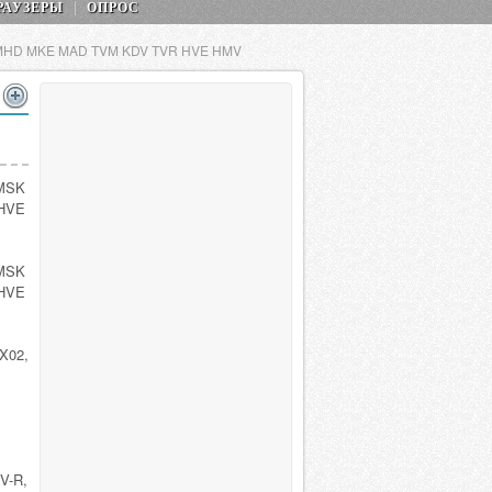
РАУЗЕРЫ
ОПРОС
D MHD MKE MAD TVM KDV TVR HVE HMV
 MSK
HVE
 MSK
HVE
X02,
V-R,