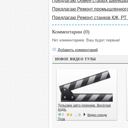
Предлагаю Обмен старых швейцарс
Предлагаю Ремонт промышленног
Предлагаю Ремонт станков КЖ, РТ
Комментарии (
0
)
Нет комментариев. Ваш будет первым!
Добавить комментарий
НОВОЕ ВИДЕО ТУЛЫ
Тульские авто-пряники. Весёлая
езда.
7
0
0
Видео города
Тула