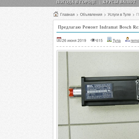
ПОГОДА В ГОРОДЕ
КУРСЫ ВАЛЮТ
Главная
>
Объявления
>
Услуги в Туле
>
П
Предлагаю Ремонт Indramat Bosch 
26 июня 2019
615
Тула
remo