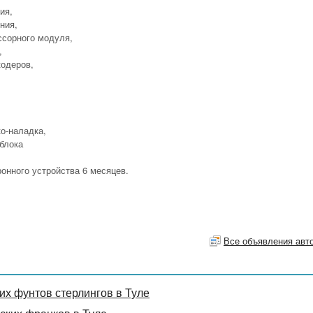
ия,
ния,
ссорного модуля,
,
кодеров,
ко-наладка,
блока
онного устройства 6 месяцев.
Все объявления авт
х фунтов стерлингов в Туле