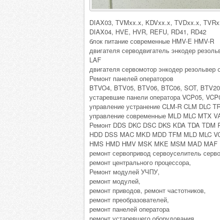
DIAX03, TVMxx.x, KDVxx.x, TVDxx.x, TVRx
DIAX04, HVE, HVR, REFU, RD41, RD42
блок питание современные HMV-E HMV-R
двигателя серводвигатель энкодер рез
LAF
двигателя сервомотор энкодер резольв
Ремонт панелей операторов
BTVO4, BTV05, BTV06, BTC06, SOT, BTV20
устаревшие панели оператора VCP05, VCP
управление устранение CLM-R CLM DLC
управление современные MLD MLC MTX 
Ремонт DDS DKC DSC DKS KDA TDA TDM
HDD DSS MAC MKD MDD TFM MLD MLC V
HMS HMD HMV MSK MKE MSM MAD MAF In
ремонт сервопривод сервоуселитель серво
ремонт центрального процессора,
Ремонт модулей УЧПУ,
ремонт модулей,
ремонт приводов, ремонт частотников,
ремонт преобразователей,
ремонт панелей оператора
ремонт устаревшего оборудования,