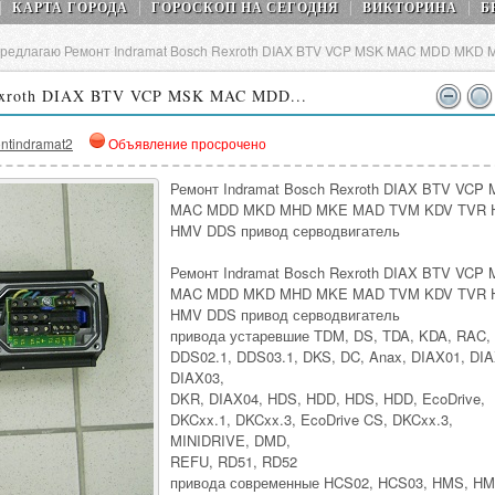
КАРТА ГОРОДА
ГОРОСКОП НA СEГОДНЯ
ВИКТОРИНА
Б
редлагаю Ремонт Indramat Bosch Rexroth DIAX BTV VCP MSK MAC MDD MK
Rexroth DIAX BTV VCP MSK MAC MDD...
ntindramat2
Объявление просрочено
Ремонт Indramat Bosch Rexroth DIAX BTV VCP
MAC MDD MKD MHD MKE MAD TVM KDV TVR 
HMV DDS привод серводвигатель
Ремонт Indramat Bosch Rexroth DIAX BTV VCP
MAC MDD MKD MHD MKE MAD TVM KDV TVR 
HMV DDS привод серводвигатель
привода устаревшие TDM, DS, TDA, KDA, RAC,
DDS02.1, DDS03.1, DKS, DC, Anax, DIAX01, DIA
DIAX03,
DKR, DIAX04, HDS, HDD, HDS, HDD, EcoDrive,
DKCxx.1, DKCxx.3, EcoDrive CS, DKCxx.3,
MINIDRIVE, DMD,
REFU, RD51, RD52
привода современные HCS02, HCS03, HMS, HM