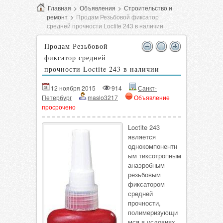
Главная
>
Объявления
>
Строительство и
ремонт
>
Продам Резьбовой фиксатор
средней прочности Loctite 243 в наличии
Продам Резьбовой
фиксатор средней
прочности Loctite 243 в наличии
12 ноября 2015
914
Санкт-
Петербург
maslo3217
Объявление
просрочено
Loctite 243
является
однокомпонентн
ым тиксотропным
анаэробным
резьбовым
фиксатором
средней
прочности,
полимеризующи
мся в условиях