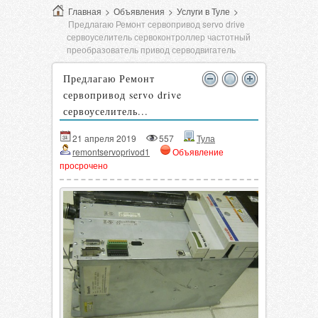
Главная
>
Объявления
>
Услуги в Туле
>
Предлагаю Ремонт сервопривод servo drive
сервоуселитель сервоконтроллер частотный
преобразователь привод серводвигатель
Предлагаю Ремонт
сервопривод servo drive
сервоуселитель...
21 апреля 2019
557
Тула
remontservoprivod1
Объявление
просрочено