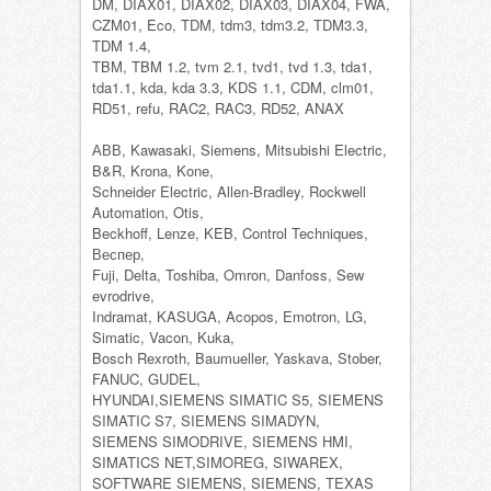
DM, DIAX01, DIAX02, DIAX03, DIAX04, FWA,
CZM01, Eco, TDM, tdm3, tdm3.2, TDM3.3,
TDM 1.4,
TBM, TBM 1.2, tvm 2.1, tvd1, tvd 1.3, tda1,
tda1.1, kda, kda 3.3, KDS 1.1, CDM, clm01,
RD51, refu, RAC2, RAC3, RD52, ANAX
АВВ, Kawasaki, Siemens, Mitsubishi Electric,
B&R, Krona, Kone,
Schneider Electric, Allen-Bradley, Rockwell
Automation, Otis,
Beckhoff, Lenze, KEB, Control Techniques,
Веспер,
Fuji, Delta, Toshiba, Omron, Danfoss, Sew
evrodrive,
Indramat, KASUGA, Acopos, Emotron, LG,
Simatic, Vacon, Kuka,
Bosch Rexroth, Baumueller, Yaskava, Stober,
FANUC, GUDEL,
HYUNDAI,SIEMENS SIMATIC S5, SIEMENS
SIMATIC S7, SIEMENS SIMADYN,
SIEMENS SIMODRIVE, SIEMENS HMI,
SIMATICS NET,SIMOREG, SIWAREX,
SOFTWARE SIEMENS, SIEMENS, TEXAS