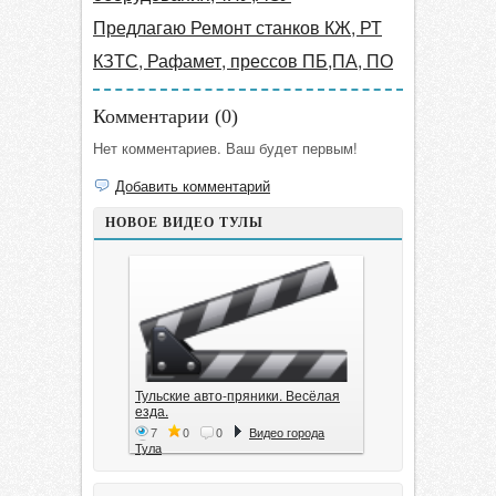
Предлагаю Ремонт станков КЖ, РТ
КЗТС, Рафамет, прессов ПБ,ПА, ПО
Комментарии (
0
)
Нет комментариев. Ваш будет первым!
Добавить комментарий
НОВОЕ ВИДЕО ТУЛЫ
Тульские авто-пряники. Весёлая
езда.
7
0
0
Видео города
Тула