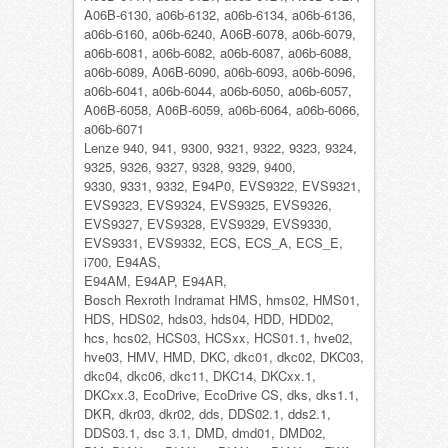
A06B-6130, a06b-6132, a06b-6134, a06b-6136,
a06b-6160, a06b-6240, A06B-6078, a06b-6079,
a06b-6081, a06b-6082, a06b-6087, a06b-6088,
a06b-6089, A06B-6090, a06b-6093, a06b-6096,
a06b-6041, a06b-6044, a06b-6050, a06b-6057,
A06B-6058, A06B-6059, a06b-6064, a06b-6066,
a06b-6071
Lenze 940, 941, 9300, 9321, 9322, 9323, 9324,
9325, 9326, 9327, 9328, 9329, 9400,
9330, 9331, 9332, E94P0, EVS9322, EVS9321,
EVS9323, EVS9324, EVS9325, EVS9326,
EVS9327, EVS9328, EVS9329, EVS9330,
EVS9331, EVS9332, ECS, ECS_A, ECS_E,
i700, E94AS,
E94AM, E94AP, E94AR,
Bosch Rexroth Indramat HMS, hms02, HMS01,
HDS, HDS02, hds03, hds04, HDD, HDD02,
hcs, hcs02, HCS03, HCSxx, HCS01.1, hve02,
hve03, HMV, HMD, DKC, dkc01, dkc02, DKC03,
dkc04, dkc06, dkc11, DKC14, DKCxx.1,
DKCxx.3, EcoDrive, EcoDrive CS, dks, dks1.1,
DKR, dkr03, dkr02, dds, DDS02.1, dds2.1,
DDS03.1, dsc 3.1, DMD, dmd01, DMD02,