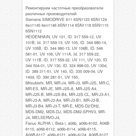
Ремонтируем частотные преобразователи
различных производителей:
Siemens SIMODRIVE 611 6SN1123 6SN1124
6sn1145 6sn1146 6SN1114 6SN1118 6SN1115
6SN1112
HEIDENHAIN, UV 101, ID. 317 559-12, UV
101B, Id. 317 559-13, UV 105, ID. 344 980-14,
UV 105B, ID. 344 980-13, UV 106B, ID. 546
581-01, UV 106, UV 111A, Id. 317 559-22,
UV 111B, ID. 317 559-32, UV 111, UV 120, ID.
344 504-01, UV 130, ID. 324 998-03, UV 130d,
ID. 389 311-51, UV 140, ID. 335 009-04, UV
140d, ID. 390 281-51, UV 150,
Mitsubishi, MR, MR-J4, MR-J3, MR-J2S, МR-C,
MR-ES, MR-JE, MR-J2S-A, MR-J2S-A4,
MR-J2S-B, MR-J2S-B4, MR-J2S-CL, MR-J3-А1,
MR-J3-A, MR-J3-A4, MR-J3-B1, MR-J3-B,
MR-J3-B4, MR-J3-T, MR-E, MDS-D2/DH2,
MDS-DM2, MDS-DJ, MDS-DM2-SPHV3, MR-
J4, MELSERVO-J4,
Fanuc ALPHA i, Beta i, a06b, a06b-6102, A06B-
6110, a06b-6112, a06b-6114, a06b-6115,
A06B-6117, a06b-6121, a06b-6124, A06B-6127,