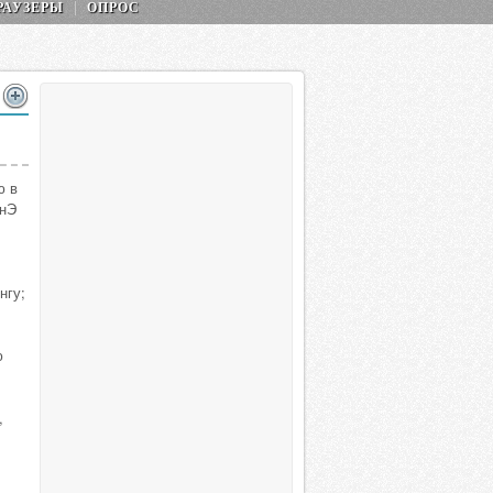
РАУЗЕРЫ
ОПРОС
ю в
снЭ
нгу;
ю
,