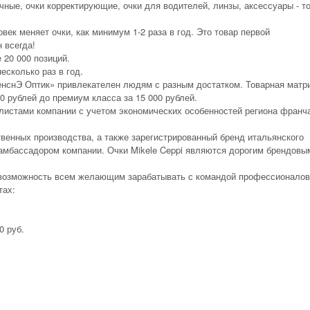
чные, очки корректирующие, очки для водителей, линзы, аксессуары - то
век меняет очки, как минимум 1-2 раза в год. Это товар первой
 всегда!
 20 000 позиций.
есколько раз в год.
енснЭ Оптик» привлекателен людям с разным достатком. Товарная матр
0 рублей до премиум класса за 15 000 рублей.
листами компании с учетом экономических особенностей региона франч
венных производства, а также зарегистрированный бренд итальянского
я амбассадором компании. Очки Mikele Ceppi являются дорогим брендовы
возможность всем желающим зарабатывать с командой профессионалов
тах:
0 руб.
.