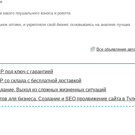
ов
и какого поушального взноса и роялти.
ынок оптики, и укрепляли свой бизнес основываясь на анализе лучших
Все объявления авт
ПР под ключ с гарантией
Р со склада с бесплатной доставкой
адание. Выход из сложных жизненных ситуаций
ов для бизнеса. Создание и SEO продвижение сайта в Тул