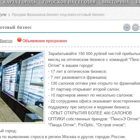
КАРТА ГОРОДА
ГОРОСКОП НA СEГОДНЯ
ВИКТОРИНА
Б
Туле
>
Продам Франшиза,бизнес под ключ,готовый бизнес
отовый бизнес
Виктор
Объявление просрочено
Зарабатывайте 150 000 рублей чистой прибыль
месяц на оптическом бизнесе с командой "Пен
Оптик" в вашем городе!
- 17 лет в оптическом бизнесе;
- 7 лет развивается франшиза;
- 130 салонов оптики уже открыто по франчайзи
- 31 партнер открывает второй салон;
- 10 партнеров имеют по несколько салонов;
- 22 сотрудника офиса оказывает всесторонню
поддержку при запуске и ведении бизнеса.
- ОПЫТ ОТКРЫТИЯ БОЛЕЕ 400 САЛОНОВ
ОПТИКИ собственных брендов: "ПенснЭ Оптик"
"Панда Оптик", FixOptic, "Остров очков";
ый город;
а по выявлению спроса в регион Москва и других городах России.