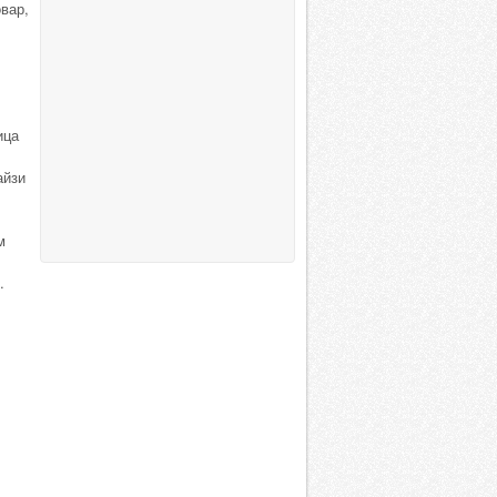
вар,
ица
айзи
м
.