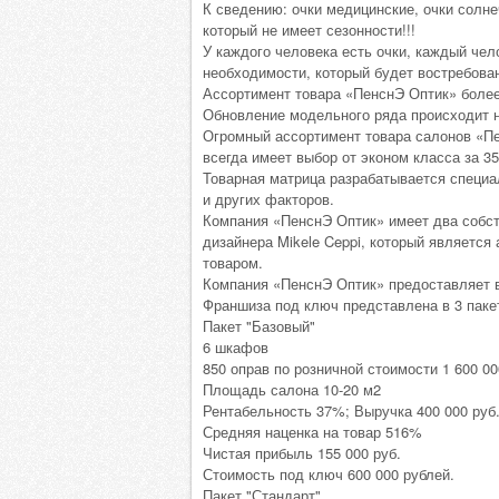
К сведению: очки медицинские, очки солне
который не имеет сезонности!!!
У каждого человека есть очки, каждый чело
необходимости, который будет востребован
Ассортимент товара «ПенснЭ Оптик» более
Обновление модельного ряда происходит н
Огромный ассортимент товара салонов «П
всегда имеет выбор от эконом класса за 35
Товарная матрица разрабатывается специа
и других факторов.
Компания «ПенснЭ Оптик» имеет два собст
дизайнера Mikele Ceppi, который являетс
товаром.
Компания «ПенснЭ Оптик» предоставляет 
Франшиза под ключ представлена в 3 паке
Пакет "Базовый"
6 шкафов
850 оправ по розничной стоимости 1 600 00
Площадь салона 10-20 м2
Рентабельность 37%; Выручка 400 000 руб
Средняя наценка на товар 516%
Чистая прибыль 155 000 руб.
Стоимость под ключ 600 000 рублей.
Пакет "Стандарт"