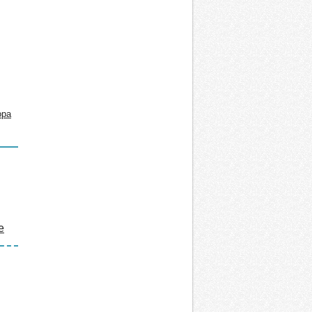
ора
е