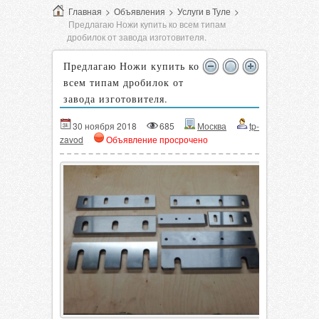
Главная
>
Объявления
>
Услуги в Туле
>
Предлагаю Ножи купить ко всем типам
дробилок от завода изготовителя.
Предлагаю Ножи купить ко
всем типам дробилок от
завода изготовителя.
30 ноября 2018
685
Москва
tp-
zavod
Объявление просрочено