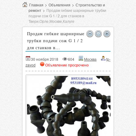
Главная
>
Объявления
>
Строительство и
ремонт
>
Продам гибкие шарнирные трубки
подачи сож G 1 / 2 для станков в
Твери,Орле,Москве,Калуге
Продам гибкие шарнирные
трубки подачи сож G 1 / 2
для станков в...
30 ноября 2018
604
Москва
tp-
zavod
Объявление просрочено