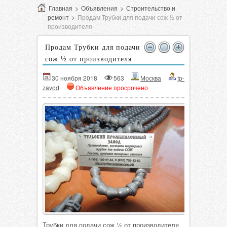
Главная
>
Объявления
>
Строительство и
ремонт
>
Продам Трубки для подачи сож ½ от
производителя
Продам Трубки для подачи
сож ½ от производителя
30 ноября 2018
563
Москва
tp-
zavod
Объявление просрочено
Трубки для подачи сож ½ от производителя