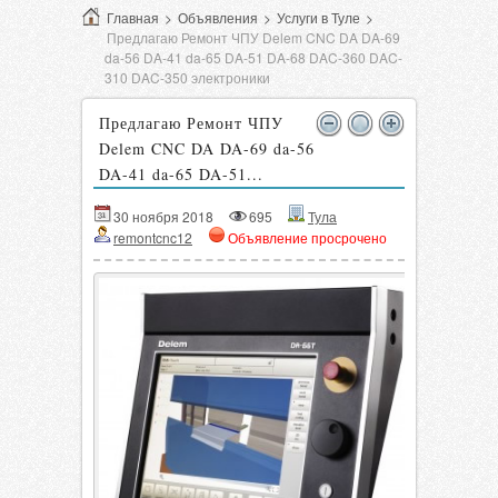
Главная
>
Объявления
>
Услуги в Туле
>
Предлагаю Ремонт ЧПУ Delem CNC DA DA-69
da-56 DA-41 da-65 DA-51 DA-68 DAC-360 DAC-
310 DAC-350 электроники
Предлагаю Ремонт ЧПУ
Delem CNC DA DA-69 da-56
DA-41 da-65 DA-51...
30 ноября 2018
695
Тула
remontcnc12
Объявление просрочено