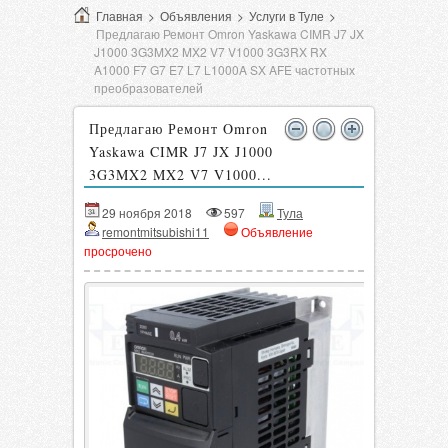
Главная
>
Объявления
>
Услуги в Туле
>
Предлагаю Ремонт Omron Yaskawa CIMR J7 JX
J1000 3G3MX2 MX2 V7 V1000 3G3RX RX
A1000 F7 G7 E7 L7 L1000A SX AFE частотных
преобразователей
Предлагаю Ремонт Omron
Yaskawa CIMR J7 JX J1000
3G3MX2 MX2 V7 V1000...
29 ноября 2018
597
Тула
remontmitsubishi11
Объявление
просрочено