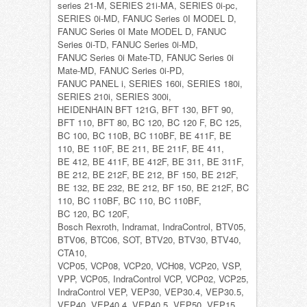
series 21-M, SERIES 21i-MA, SERIES 0i-pc,
SERIES 0i-MD, FANUC Series 0I MODEL D,
FANUC Series 0I Mate MODEL D, FANUC
Series 0i-TD, FANUC Series 0i-MD,
FANUC Series 0i Mate-TD, FANUC Series 0i
Mate-MD, FANUC Series 0i-PD,
FANUC PANEL i, SERIES 160i, SERIES 180i,
SERIES 210i, SERIES 300i,
HEIDENHAIN BFT 121G, BFT 130, BFT 90,
BFT 110, BFT 80, BC 120, BC 120 F, BC 125,
BC 100, BC 110B, BC 110BF, BE 411F, BE
110, BE 110F, BE 211, BE 211F, BE 411,
BE 412, BE 411F, BE 412F, BE 311, BE 311F,
BE 212, BE 212F, BE 212, BF 150, BE 212F,
BE 132, BE 232, BE 212, BF 150, BE 212F, BC
110, BC 110BF, BC 110, BC 110BF,
BC 120, BC 120F,
Bosch Rexroth, Indramat, IndraControl, BTV05,
BTV06, BTC06, SOT, BTV20, BTV30, BTV40,
CTA10,
VCP05, VCP08, VCP20, VCH08, VCP20, VSP,
VPP, VCP05, IndraControl VCP, VCP02, VCP25,
IndraControl VEP, VEP30, VEP30.4, VEP30.5,
VEP40, VEP40.4, VEP40.5, VEP50, VEP15,