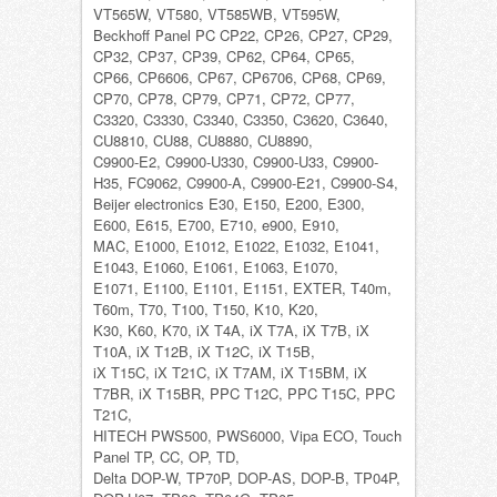
VT565W, VT580, VT585WB, VT595W,
Beckhoff Panel PC CP22, CP26, CP27, CP29,
CP32, CP37, CP39, CP62, CP64, CP65,
CP66, CP6606, CP67, CP6706, CP68, CP69,
CP70, CP78, CP79, CP71, CP72, CP77,
C3320, C3330, C3340, C3350, C3620, C3640,
CU8810, CU88, CU8880, CU8890,
C9900-E2, C9900-U330, C9900-U33, C9900-
H35, FC9062, C9900-A, C9900-E21, C9900-S4,
Beijer electronics E30, E150, E200, E300,
E600, E615, E700, E710, e900, E910,
MAC, E1000, E1012, E1022, E1032, E1041,
E1043, E1060, E1061, E1063, E1070,
E1071, E1100, E1101, E1151, EXTER, T40m,
T60m, T70, T100, T150, K10, K20,
K30, K60, K70, iX T4A, iX T7A, iX T7B, iX
T10A, iX T12B, iX T12C, iX T15B,
iX T15C, iX T21C, iX T7AM, iX T15BM, iX
T7BR, iX T15BR, PPC T12C, PPC T15C, PPC
T21C,
HITECH PWS500, PWS6000, Vipa ECO, Touch
Panel TP, CC, OP, TD,
Delta DOP-W, TP70P, DOP-AS, DOP-B, TP04P,