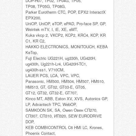
DOP-H07, TP02, TP04G, TP05,
TP08, TP05G, TP08G,
Parker Eurotherm CTC, POP, EPX2 InteractX
EPX200,
UniOP, UniOP, eTOP, ePAD, Pro-face SP, GP,
Weintek mTV, I, iE, XE, eMT,
Kuka vkcp 2, VKCP2, KCP2, KRC4, KCP, KR
C1, KR C2,
HAKKO ELECTRONICS, MONITOUCH, KEBA
KeTop,
Fuji Electric UG221H, ug330h, UG420H,
ug430h, Ug221h-Lr4, UG420H-TC1,
ug430h-ss1, V710CM,
LAUER PCS, LCA, VPC, VPC,
Panasonic, HM500, HM504, HM507, HM510,
HM513, GT, GT02, GT03-E, GT05,
GT12, GT32, GT32-E, GT707,
Kinco MT, ABB, Eaton XV, XVS, Autonics GP,
LP, Advantech TPC, WebOP,
SAMKOON SK, SA, Owen Овен СП270,
СП307, СП310, ИП320, SEW EURODRIVE
DOP,
KEB COMBICONTROL C6 HMI LC, Krones,
Phoenix Contact,