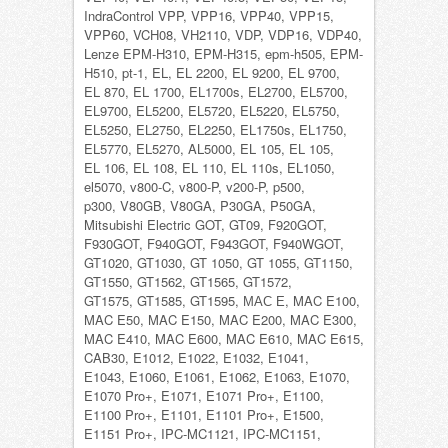
IndraControl VPP, VPP16, VPP40, VPP15,
VPP60, VCH08, VH2110, VDP, VDP16, VDP40,
Lenze EPM-H310, EPM-H315, epm-h505, EPM-
H510, pt-1, EL, EL 2200, EL 9200, EL 9700,
EL 870, EL 1700, EL1700s, EL2700, EL5700,
EL9700, EL5200, EL5720, EL5220, EL5750,
EL5250, EL2750, EL2250, EL1750s, EL1750,
EL5770, EL5270, AL5000, EL 105, EL 105,
EL 106, EL 108, EL 110, EL 110s, EL1050,
el5070, v800-C, v800-P, v200-P, p500,
p300, V80GB, V80GA, P30GA, P50GA,
Mitsubishi Electric GOT, GT09, F920GOT,
F930GOT, F940GOT, F943GOT, F940WGOT,
GT1020, GT1030, GT 1050, GT 1055, GT1150,
GT1550, GT1562, GT1565, GT1572,
GT1575, GT1585, GT1595, МАС Е, MAC E100,
MAC E50, MAC E150, MAC E200, MAC E300,
MAC E410, MAC E600, MAC E610, MAC E615,
CAB30, E1012, E1022, E1032, Е1041,
Е1043, E1060, E1061, E1062, E1063, E1070,
E1070 Pro+, E1071, E1071 Pro+, E1100,
E1100 Pro+, E1101, E1101 Pro+, E1500,
E1151 Pro+, IPC-MC1121, IPC-MC1151,