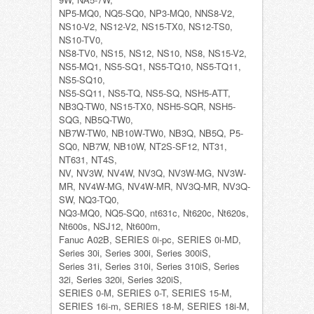
NP5-MQ0, NQ5-SQ0, NP3-MQ0, NNS8-V2,
NS10-V2, NS12-V2, NS15-TX0, NS12-TS0,
NS10-TV0,
NS8-TV0, NS15, NS12, NS10, NS8, NS15-V2,
NS5-MQ1, NS5-SQ1, NS5-TQ10, NS5-TQ11,
NS5-SQ10,
NS5-SQ11, NS5-TQ, NS5-SQ, NSH5-ATT,
NB3Q-TW0, NS15-TX0, NSH5-SQR, NSH5-
SQG, NB5Q-TW0,
NB7W-TW0, NB10W-TW0, NB3Q, NB5Q, P5-
SQ0, NB7W, NB10W, NT2S-SF12, NT31,
NT631, NT4S,
NV, NV3W, NV4W, NV3Q, NV3W-MG, NV3W-
MR, NV4W-MG, NV4W-MR, NV3Q-MR, NV3Q-
SW, NQ3-TQ0,
NQ3-MQ0, NQ5-SQ0, nt631c, Nt620c, Nt620s,
Nt600s, NSJ12, Nt600m,
Fanuc A02B, SERIES 0i-pc, SERIES 0i-MD,
Series 30i, Series 300i, Series 300iS,
Series 31i, Series 310i, Series 310iS, Series
32i, Series 320i, Series 320iS,
SERIES 0-M, SERIES 0-T, SERIES 15-M,
SERIES 16i-m, SERIES 18-M, SERIES 18i-M,