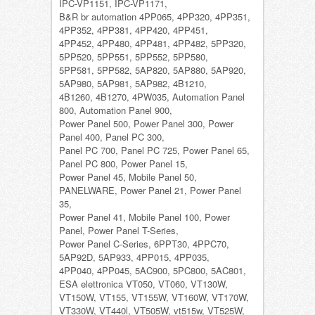
IPC-VP1151, IPC-VP1171,
B&R br automation 4PP065, 4PP320, 4PP351,
4PP352, 4PP381, 4PP420, 4PP451,
4PP452, 4PP480, 4PP481, 4PP482, 5PP320,
5PP520, 5PP551, 5PP552, 5PP580,
5PP581, 5PP582, 5AP820, 5AP880, 5AP920,
5AP980, 5AP981, 5AP982, 4B1210,
4B1260, 4B1270, 4PW035, Automation Panel
800, Automation Panel 900,
Power Panel 500, Power Panel 300, Power
Panel 400, Panel PC 300,
Panel PC 700, Panel PC 725, Power Panel 65,
Panel PC 800, Power Panel 15,
Power Panel 45, Mobile Panel 50,
PANELWARE, Power Panel 21, Power Panel
35,
Power Panel 41, Mobile Panel 100, Power
Panel, Power Panel T-Series,
Power Panel C-Series, 6PPT30, 4PPC70,
5AP92D, 5AP933, 4PP015, 4PP035,
4PP040, 4PP045, 5AC900, 5PC800, 5AC801,
ESA elettronica VT050, VT060, VT130W,
VT150W, VT155, VT155W, VT160W, VT170W,
VT330W, VT440l, VT505W, vt515w, VT525W,