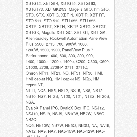
XBTGT2, XBTGT4, XBTGT5, XBTGT63,
XBTGT73, XBTGK2/53, Magelis GTO, hmiGTO,
STO, STX, XBT G, XBT N, XBT R, XBT RT,
STO 511, STO 512, STU 655, STU 855,
XBTR, XBTRT, XBTN, XBTP, XBTG, XBTGT,
XBTGK, Magelis XBT GC, XBT GT, XBT GK,
Allen-bradley Rockwell Automation PanelView
Plus 5500, 2715, 700, 900W, 1000,
1200W, 1500, 1900, PanelView Plus 7
Performance, 400, 600, 800, 300, 900,
1400, 1000e, 1200e, 1400e, C200, C300, C600,
C1000, 2706, 2706-P, 2711, 2711C,
Omron NT11, NT21, NQ, NT31, NT30, HMI,
HMI серии NQ, HMI серии NS, NQ5, HMI
серии NT,
NT11, NQ3, NS5, NS12, NS15, NS8, NS12,
NS10, NS7, NT2S, NT20, NT21, NT3S, NT20S,
NSA,
DyaloX Panel IPC, DyaloX Box IPC, NSJ12,
NSJ10, NSJ8, NSJ5, NB10W, NB7W, NB5Q,
NB3Q,
NQ5, NB10W, NB7W, NB5Q, NB3Q, NA, NA15,
NA12, NA9, NA7, NA5-15W, NA5-12W, NA5-
9W, NA5-7W,