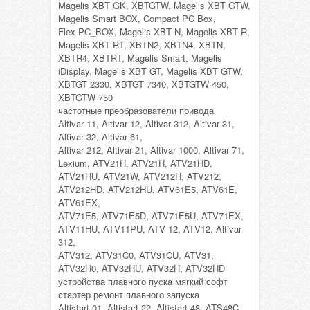
Magelis XBT GK, XBTGTW, Magelis XBT GTW,
Magelis Smart BOX, Compact PC Box,
Flex PC_BOX, Magelis XBT N, Magelis XBT R,
Magelis XBT RT, XBTN2, XBTN4, XBTN,
XBTR4, XBTRT, Magelis Smart, Magelis
iDisplay, Magelis XBT GT, Magelis XBT GTW,
XBTGT 2330, XBTGT 7340, XBTGTW 450,
XBTGTW 750
частотные преобразователи привода
Altivar 11, Altivar 12, Altivar 312, Altivar 31,
Altivar 32, Altivar 61,
Altivar 212, Altivar 21, Altivar 1000, Altivar 71,
Lexium, ATV21H, ATV21H, ATV21HD,
ATV21HU, ATV21W, ATV212H, ATV212,
ATV212HD, ATV212HU, ATV61E5, ATV61E,
ATV61EX,
ATV71E5, ATV71E5D, ATV71E5U, ATV71EX,
ATV11HU, ATV11PU, ATV 12, ATV12, Altivar
312,
ATV312, ATV31C0, ATV31CU, ATV31,
ATV32H0, ATV32HU, ATV32H, ATV32HD
устройства плавного пуска мягкий софт
стартер ремонт плавного запуска
Altistart 01, Altistart 22, Altistart 48, ATS48C,