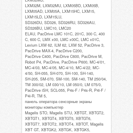
LXM32M, LXM32MU, LXM05BD, LXM05B,
LXM05AD, LXM05A, LXM15HC, LXM15,
LXM15LD, LXM15LU,
SD326DU, SD326, SD326RU, SD326AU,
SD326BU, LMC10, LMC20
ELAU, PacDrive LMC 101C, 201C, 300 C, 400
C, 600 C, LMX x00, LMC x00C, LMC x01C,
Lexium LXM 62, ILM 62, LXM 52, PacDrive 3,
PacDrive MAX-4, PacDrive C200,
PacDrive C400, PacDrive C600, PacDrive M,
Robot P4, PacDrive, PacDrive P600, MC-4/01,
MC-4/03, MC-4/05, MC-4/10, MC-4/22, MC-
4/50, SH-055, SH-070, SH-100, SH-140,
SH-205, SM-070, SM-100, SM-140, TM 250/04,
TM 300/02, LM 030/10, LM 050/0, LM 075/0,
PacDrive iSH, SCL-055, P4s-F / P4s-R, P4i-F /
P4i-R, TM 5,
панель оператора сенсорные экраны
мониторы компьютер
Magelis STO, Magelis STU, XBTGT, XBTGT2,
XBTGT1, XBTGT4, XBTGT5, XBTGT6,
XBTGT7, XBTOT2, XBTOT4, XBTOT, Magelis
XBT GT, XBTGK2, XBTGK, XBTGK5,