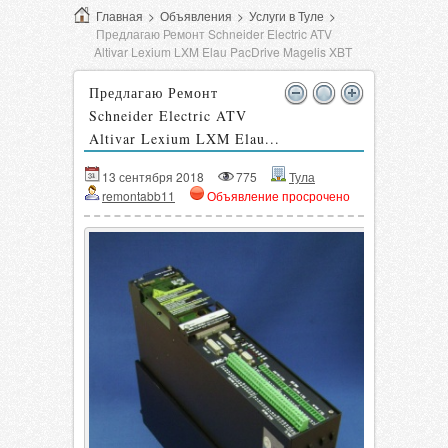
Главная
>
Объявления
>
Услуги в Туле
>
Предлагаю Ремонт Schneider Electric ATV
Altivar Lexium LXM Elau PacDrive Magelis XBT
Предлагаю Ремонт
Schneider Electric ATV
Altivar Lexium LXM Elau...
13 сентября 2018
775
Тула
remontabb11
Объявление просрочено