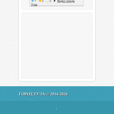
7
0
0
Видео города
Тула
Тула. 1941. Документальный
фильм
6
0
0
Видео города
Тула
00:20:11
Эфир от 11.01.2016 (19.35) Тула
ГОРОД ТУЛА © 2014-2026
160
0
0
Видео города
Тула
!