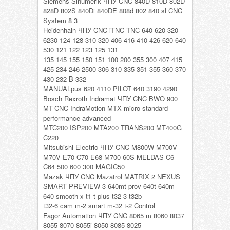
Siemens Sinumerik ЧПУ CNC 840D 810D 802D
828D 802S 840Di 840DE 808d 802 840 sl CNC
System 8 3
Heidenhain ЧПУ CNC iTNC TNC 640 620 320
6230 124 128 310 320 406 416 410 426 620 640
530 121 122 123 125 131
135 145 155 150 151 100 200 355 300 407 415
425 234 246 2500 306 310 335 351 355 360 370
430 232 B 332
MANUALpus 620 4110 PILOT 640 3190 4290
Bosch Rexroth Indramat ЧПУ CNC BWO 900
MT-CNC IndraMotion MTX micro standard
performance advanced
MTC200 ISP200 MTA200 TRANS200 MT400G
C220
Mitsubishi Electric ЧПУ CNC M800W M700V
M70V E70 C70 E68 М700 60S MELDAS C6
C64 500 600 300 MAGIC50
Mazak ЧПУ CNC Mazatrol MATRIX 2 NEXUS
SMART PREVIEW 3 640mt prov 640t 640m
640 smooth x t1 t plus t32-3 t32b
t32-6 cam m-2 smart m-32 t-2 Control
Fagor Automation ЧПУ CNC 8065 m 8060 8037
8055 8070 8055i 8050 8085 8025