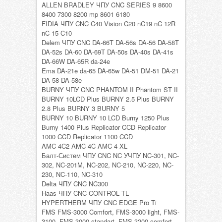
ALLEN BRADLEY ЧПУ CNC SERIES 9 8600
8400 7300 8200 mp 8601 6180
FIDIA ЧПУ CNC C40 Vision C20 nC19 nC 12R
nC 15 C10
Delem ЧПУ CNC DA-66T DA-56s DA-56 DA-58T
DA-52s DA-60 DA-69T DA-50s DA-40s DA-41s
DA-66W DA-65R da-24e
Ema DA-21e da-65 DA-65w DA-51 DM-51 DA-21
DA-58 DA-58e
BURNY ЧПУ CNC PHANTOM II Phantom ST II
BURNY 10LCD Plus BURNY 2.5 Plus BURNY
2.8 Plus BURNY 3 BURNY 5
BURNY 10 BURNY 10 LCD Burny 1250 Plus
Burny 1400 Plus Replicator CCD Replicator
1000 CCD Replicator 1100 CCD
AMC 4C2 AMC 4C AMC 4 XL
Балт-Систем ЧПУ CNC NC УЧПУ NC-301, NC-
302, NC-201M, NC-202, NC-210, NC-220, NC-
230, NC-110, NC-310
Delta ЧПУ CNC NC300
Haas ЧПУ CNC CONTROL TL
HYPERTHERM ЧПУ CNC EDGE Pro Ti
FMS FMS-3000 Comfort, FMS-3000 light, FMS-
3100, FMS-3000 standart, FMS-3200 comfort