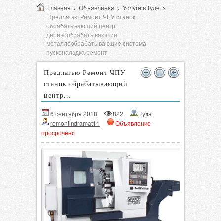
Главная
>
Объявления
>
Услуги в Туле
>
Предлагаю Ремонт ЧПУ станок
обрабатывающий центр
деревообрабатывающие
металлообрабатывающие система
пусконаладка ремонт
Предлагаю Ремонт ЧПУ
станок обрабатывающий
центр...
6 сентября 2018
822
Тула
remontindramat11
Объявление
просрочено