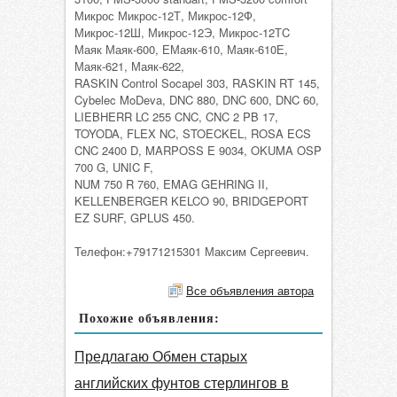
Микрос Микрос-12Т, Микрос-12Ф,
Микрос-12Ш, Микрос-12Э, Микрос-12ТC
Маяк Маяк-600, ЕМаяк-610, Маяк-610Е,
Маяк-621, Маяк-622,
RASKIN Control Socapel 303, RASKIN RT 145,
Cybelec MoDeva, DNC 880, DNC 600, DNC 60,
LIEBHERR LC 255 CNC, CNC 2 PB 17,
TOYODA, FLEX NC, STOECKEL, ROSA ECS
CNC 2400 D, MARPOSS E 9034, OKUMA OSP
700 G, UNIC F,
NUM 750 R 760, EMAG GEHRING II,
KELLENBERGER KELCO 90, BRIDGEPORT
EZ SURF, GPLUS 450.
Телефон:+79171215301 Максим Сергеевич.
Все объявления автора
Похожие объявления:
Предлагаю Обмен старых
английских фунтов стерлингов в