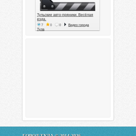
Тульские авто-пряники. Весёлая
езда.
7
0
0
Видео города
Тула
Тула. 1941. Документальный
фильм
6
0
0
Видео города
Тула
00:20:11
Эфир от 11.01.2016 (19.35) Тула
ГОРОД ТУЛА © 2014-2026